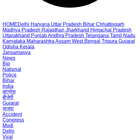
HOME
Delhi
Haryana
Uttar Pradesh
Bihar
Chhattisgarh
Madhya Pradesh
Rajasthan
Jharkhand
Himachal Pradesh
Uttarakhand
Punjab
Andhra Pradesh
Telangana
Tamil Nadu
Karnataka
Maharashtra
Assam
West Bengal
Tripura
Gujarat
Odisha
Kerala
Jansamasya
News
Bjp
National
Police
Bihar
India
कांग्रेस
बीजेपी
Gujarat
भाजपा
Accident
Congress
Modi
Delhi
Viral