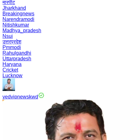
मारपीट
Jharkhand
Breakingnews
Narendramodi
Nitishkumar
Madhya_pradesh
Nsui
उत्तरप्रदेश
Pmmodi
Rahulgandhi
Uttarpradesh
Haryana
Cricket
Lucknow
vedvipnewskwd