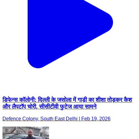
डिफेन्स कॉलोनी: दिल्ली के जसोला में गाड़ी का शीशा तोड़कर कैश
और लैपटॉप चोरी, सीसीटीवी फुटेज आया सामने
Defence Colony, South East Delhi | Feb 19, 2026