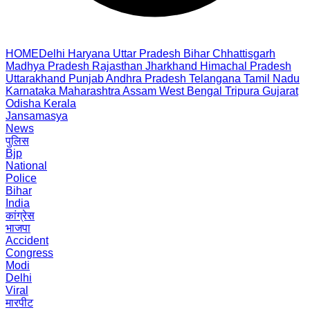
HOME
Delhi
Haryana
Uttar Pradesh
Bihar
Chhattisgarh
Madhya Pradesh
Rajasthan
Jharkhand
Himachal Pradesh
Uttarakhand
Punjab
Andhra Pradesh
Telangana
Tamil Nadu
Karnataka
Maharashtra
Assam
West Bengal
Tripura
Gujarat
Odisha
Kerala
Jansamasya
News
पुलिस
Bjp
National
Police
Bihar
India
कांग्रेस
भाजपा
Accident
Congress
Modi
Delhi
Viral
मारपीट