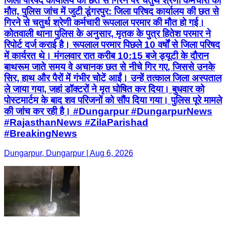
जिला परिषद कार्यालय की छत से गिरने पर चतुर्थ श्रेणी कर्मचारी की
मौत, पुलिस जांच में जुटी डूंगरपुर: जिला परिषद कार्यालय की छत से
गिरने से चतुर्थ श्रेणी कर्मचारी रूपलाल परमार की मौत हो गई।
कोतवाली थाना पुलिस के अनुसार, मृतक के पुत्र हितेश परमार ने
रिपोर्ट दर्ज कराई है। रूपलाल परमार पिछले 10 वर्षों से जिला परिषद
में कार्यरत थे। मंगलवार रात करीब 10:15 बजे ड्यूटी के दौरान
बाथरूम जाते समय वे अचानक छत से नीचे गिर गए, जिससे उनके
सिर, हाथ और पैरों में गंभीर चोटें आईं। उन्हें तत्काल जिला अस्पताल
ले जाया गया, जहां डॉक्टरों ने मृत घोषित कर दिया। बुधवार को
पोस्टमार्टम के बाद शव परिजनों को सौंप दिया गया। पुलिस पूरे मामले
की जांच कर रही है। #Dungarpur #DungarpurNews
#RajasthanNews #ZilaParishad
#BreakingNews
Dungarpur, Dungarpur | Aug 6, 2026