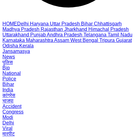
HOME
Delhi
Haryana
Uttar Pradesh
Bihar
Chhattisgarh
Madhya Pradesh
Rajasthan
Jharkhand
Himachal Pradesh
Uttarakhand
Punjab
Andhra Pradesh
Telangana
Tamil Nadu
Karnataka
Maharashtra
Assam
West Bengal
Tripura
Gujarat
Odisha
Kerala
Jansamasya
News
पुलिस
Bjp
National
Police
Bihar
India
कांग्रेस
भाजपा
Accident
Congress
Modi
Delhi
Viral
मारपीट