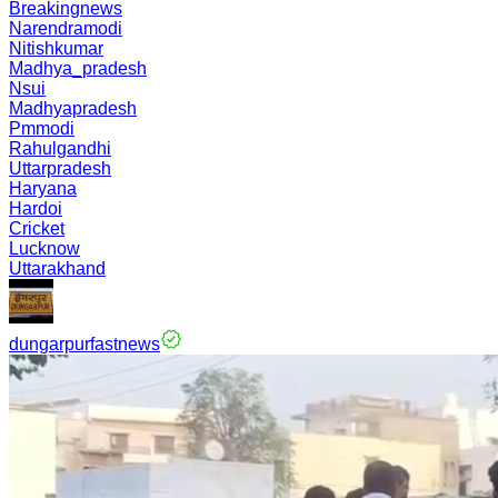
Breakingnews
Narendramodi
Nitishkumar
Madhya_pradesh
Nsui
Madhyapradesh
Pmmodi
Rahulgandhi
Uttarpradesh
Haryana
Hardoi
Cricket
Lucknow
Uttarakhand
dungarpurfastnews