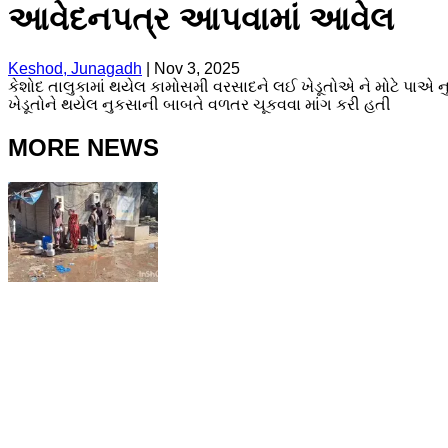
આવેદનપત્ર આપવામાં આવેલ
Keshod, Junagadh
|
Nov 3, 2025
કેશોદ તાલુકામાં થયેલ કામોસમી વરસાદને લઈ ખેડૂતોએ ને મોટે પાએ નુક
ખેડૂતોને થયેલ નુકસાની બાબતે વળતર ચૂકવવા માંગ કરી હતી
MORE NEWS