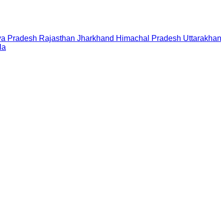
a Pradesh
Rajasthan
Jharkhand
Himachal Pradesh
Uttarakha
la