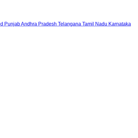
nd
Punjab
Andhra Pradesh
Telangana
Tamil Nadu
Karnataka