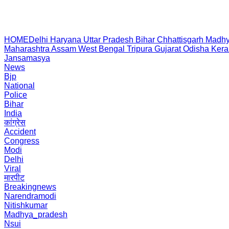
HOME
Delhi
Haryana
Uttar Pradesh
Bihar
Chhattisgarh
Madhy
Maharashtra
Assam
West Bengal
Tripura
Gujarat
Odisha
Kera
Jansamasya
News
Bjp
National
Police
Bihar
India
कांग्रेस
Accident
Congress
Modi
Delhi
Viral
मारपीट
Breakingnews
Narendramodi
Nitishkumar
Madhya_pradesh
Nsui