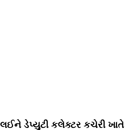
ને ડેપ્યુટી કલેક્ટર કચેરી ખાતે