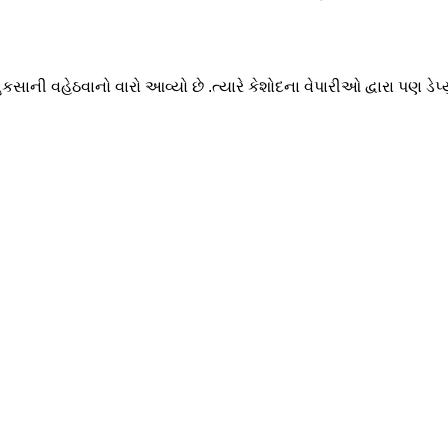
સાની વહેઠવાનો વારો આવ્યો છે .ત્યારે કેશોદના વેપારીઓ દ્વારા પણ ડેપ