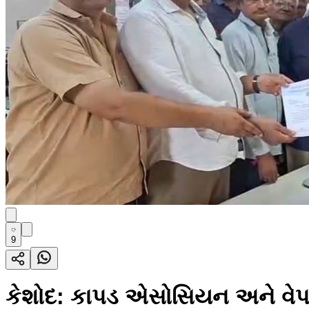
9
કેશોદ: કાપડ એસોસિયન અને વેપારી