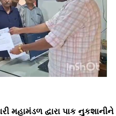
 મહામંડળ દ્વારા પાક નુકશાનીને લઈ