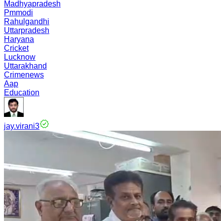
Madhyapradesh
Pmmodi
Rahulgandhi
Uttarpradesh
Haryana
Cricket
Lucknow
Uttarakhand
Crimenews
Aap
Education
jay.virani3