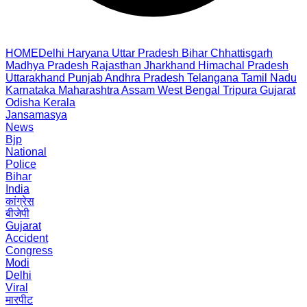
HOME
Delhi
Haryana
Uttar Pradesh
Bihar
Chhattisgarh
Madhya Pradesh
Rajasthan
Jharkhand
Himachal Pradesh
Uttarakhand
Punjab
Andhra Pradesh
Telangana
Tamil Nadu
Karnataka
Maharashtra
Assam
West Bengal
Tripura
Gujarat
Odisha
Kerala
Jansamasya
News
Bjp
National
Police
Bihar
India
कांग्रेस
बीजेपी
Gujarat
Accident
Congress
Modi
Delhi
Viral
मारपीट