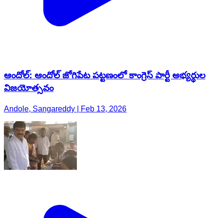
ఆందోల్: ఆందోల్ జోగిపేట పట్టణంలో కాంగ్రెస్ పార్టీ అభ్యర్థుల
విజయోత్సవం
Andole, Sangareddy | Feb 13, 2026