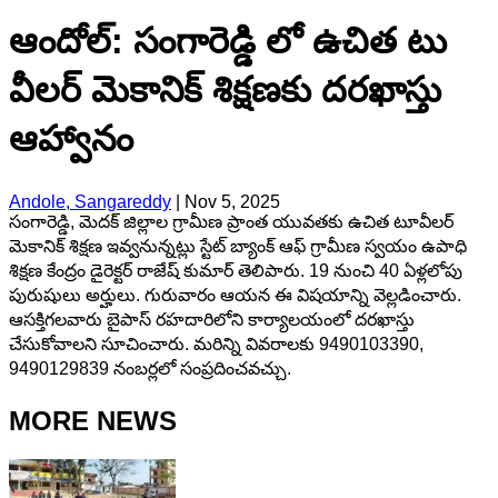
ఆందోల్: సంగారెడ్డి లో ఉచిత టు
వీలర్ మెకానిక్ శిక్షణకు దరఖాస్తు
ఆహ్వానం
Andole, Sangareddy
|
Nov 5, 2025
సంగారెడ్డి, మెదక్ జిల్లాల గ్రామీణ ప్రాంత యువతకు ఉచిత టూవీలర్
మెకానిక్ శిక్షణ ఇవ్వనున్నట్లు స్టేట్ బ్యాంక్ ఆఫ్ గ్రామీణ స్వయం ఉపాధి
శిక్షణ కేంద్రం డైరెక్టర్ రాజేష్ కుమార్ తెలిపారు. 19 నుంచి 40 ఏళ్లలోపు
పురుషులు అర్హులు. గురువారం ఆయన ఈ విషయాన్ని వెల్లడించారు.
ఆసక్తిగలవారు బైపాస్ రహదారిలోని కార్యాలయంలో దరఖాస్తు
చేసుకోవాలని సూచించారు. మరిన్ని వివరాలకు 9490103390,
9490129839 నంబర్లలో సంప్రదించవచ్చు.
MORE NEWS