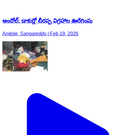
ఆందోల్: డాకుర్లో బీరప్ప విగ్రహాల ఊరేగింపు
Andole, Sangareddy | Feb 19, 2026