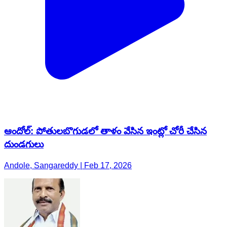
ఆందోల్: పోతులబొగుడలో తాళం వేసిన ఇంట్లో చోరీ చేసిన
దుండగులు
Andole, Sangareddy | Feb 17, 2026