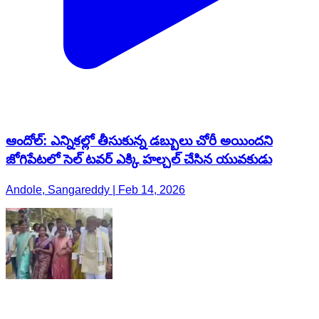
ఆందోల్: ఎన్నికల్లో తీసుకున్న డబ్బులు చోరీ అయిందని
జోగిపేటలో సెల్ టవర్ ఎక్కి హల్చల్ చేసిన యువకుడు
Andole, Sangareddy | Feb 14, 2026