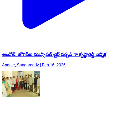
ఆందోల్: జోగిపేట మున్సిపల్ చైర్ పర్సన్ గా కృష్ణారెడ్డి ఎన్నిక
Andole, Sangareddy | Feb 16, 2026