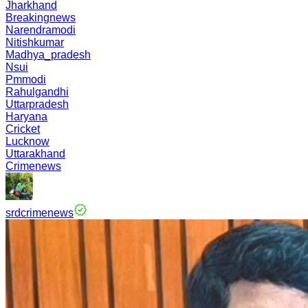
Jharkhand
Breakingnews
Narendramodi
Nitishkumar
Madhya_pradesh
Nsui
Pmmodi
Rahulgandhi
Uttarpradesh
Haryana
Cricket
Lucknow
Uttarakhand
Crimenews
srdcrimenews