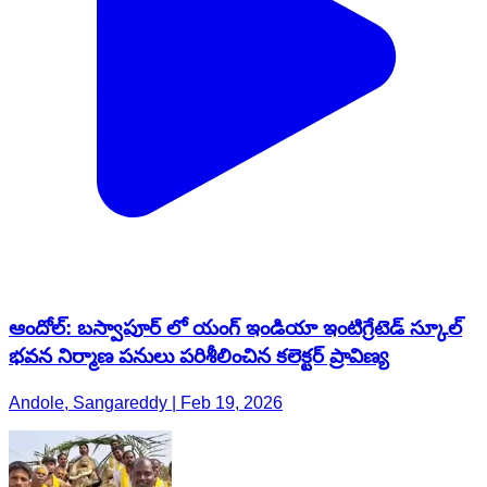
ఆందోల్: బస్వాపూర్ లో యంగ్ ఇండియా ఇంటిగ్రేటెడ్ స్కూల్
భవన నిర్మాణ పనులు పరిశీలించిన కలెక్టర్ ప్రావిణ్య
Andole, Sangareddy | Feb 19, 2026