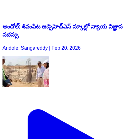
ఆందోల్: శివంపేట జడ్పిహెచ్ఎస్ స్కూల్లో న్యాయ విజ్ఞాన
సదస్సు
Andole, Sangareddy | Feb 20, 2026