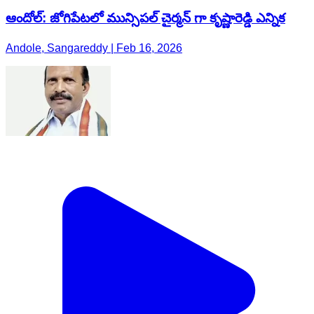
ఆందోల్: జోగిపేటలో మున్సిపల్ చైర్మన్ గా కృష్ణారెడ్డి ఎన్నిక
Andole, Sangareddy | Feb 16, 2026