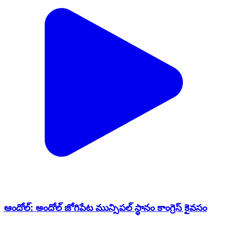
ఆందోల్: అందోల్ జోగిపేట మున్సిపల్ స్థానం కాంగ్రెస్ కైవసం