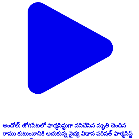
ఆందోల్: జోగిపేటలో ఫార్మసిస్టుగా పనిచేసిన మృతి చెందిన
రాము కుటుంబానికి ఆదుకున్న వైద్య విధాన పరిషత్ ఫార్మసిస్ట్