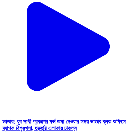
ভাতার: যুব সাথী প্রকল্পের ফর্ম জমা নেওয়ার সময় ভাতার ব্লক অফিসে
ব্যাপক বিশৃঙ্খলা, হুরুহুরি এলাকায় চাঞ্চল্য