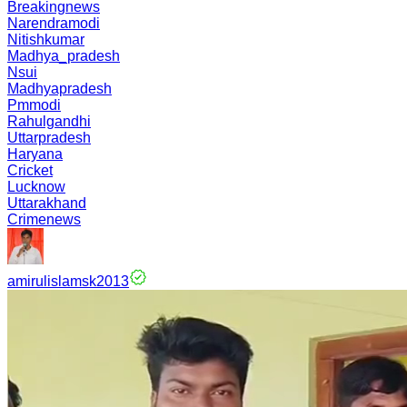
Breakingnews
Narendramodi
Nitishkumar
Madhya_pradesh
Nsui
Madhyapradesh
Pmmodi
Rahulgandhi
Uttarpradesh
Haryana
Cricket
Lucknow
Uttarakhand
Crimenews
amirulislamsk2013