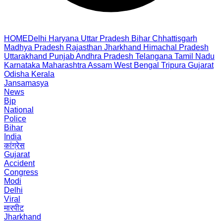
HOME
Delhi
Haryana
Uttar Pradesh
Bihar
Chhattisgarh
Madhya Pradesh
Rajasthan
Jharkhand
Himachal Pradesh
Uttarakhand
Punjab
Andhra Pradesh
Telangana
Tamil Nadu
Karnataka
Maharashtra
Assam
West Bengal
Tripura
Gujarat
Odisha
Kerala
Jansamasya
News
Bjp
National
Police
Bihar
India
कांग्रेस
Gujarat
Accident
Congress
Modi
Delhi
Viral
मारपीट
Jharkhand