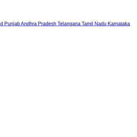
nd
Punjab
Andhra Pradesh
Telangana
Tamil Nadu
Karnataka