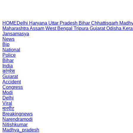
HOME
Delhi
Haryana
Uttar Pradesh
Bihar
Chhattisgarh
Madhy
Maharashtra
Assam
West Bengal
Tripura
Gujarat
Odisha
Kera
Jansamasya
News
Bjp
National
Police
Bihar
India
कांग्रेस
Gujarat
Accident
Congress
Modi
Delhi
Viral
मारपीट
Breakingnews
Narendramodi
Nitishkumar
Madhya_pradesh