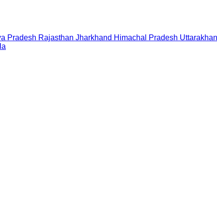
a Pradesh
Rajasthan
Jharkhand
Himachal Pradesh
Uttarakha
la