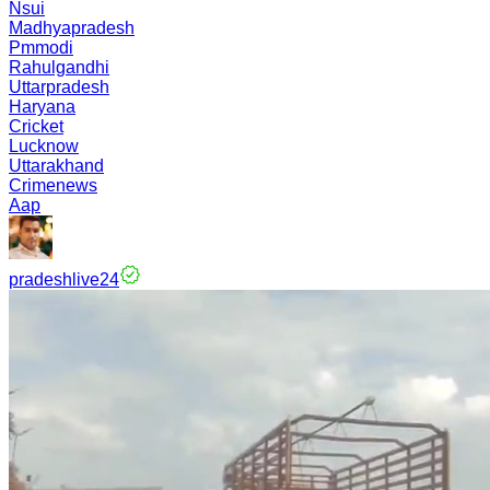
Nsui
Madhyapradesh
Pmmodi
Rahulgandhi
Uttarpradesh
Haryana
Cricket
Lucknow
Uttarakhand
Crimenews
Aap
pradeshlive24