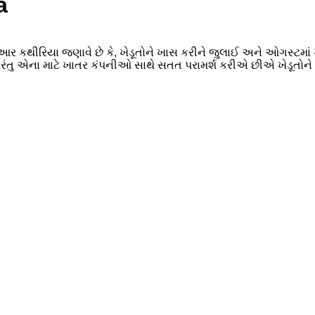
a
કથીરિયા જણાવે છે કે, ખેડૂતોને ખાસ કરીને જુલાઈ અને ઓગસ્ટમાં ખાત
ે પરંતુ એના માટે ખાતર કંપનીઓ સાથે સતત પરામર્શ કરીએ છીએ ખેડૂતોને