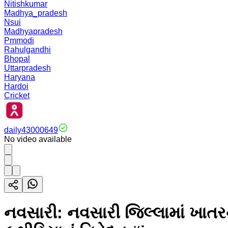
Nitishkumar
Madhya_pradesh
Nsui
Madhyapradesh
Pmmodi
Rahulgandhi
Bhopal
Uttarpradesh
Haryana
Hardoi
Cricket
daily43000649
No video available
નવસારી: નવસારી જિલ્લામાં ખા