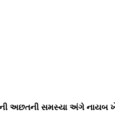
તરની અછતની સમસ્યા અંગે નાયબ ખ