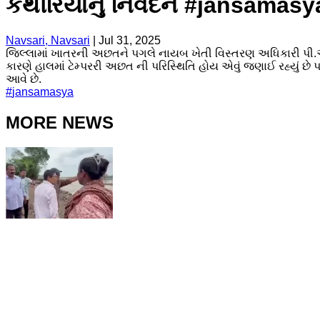
કથીરિયાનું નિવેદન #jansamasy
Navsari, Navsari
|
Jul 31, 2025
જિલ્લામાં ખાતરની અછતને પગલે નાયબ ખેતી વિસ્તરણ અધિકારી પી.આર 
કારણે હાલમાં ટેમ્પરરી અછત ની પરિસ્થિતિ હોય એવું જણાઈ રહ્યું છ
આવે છે.
#
jansamasya
MORE NEWS