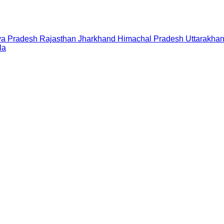
a Pradesh
Rajasthan
Jharkhand
Himachal Pradesh
Uttarakha
la