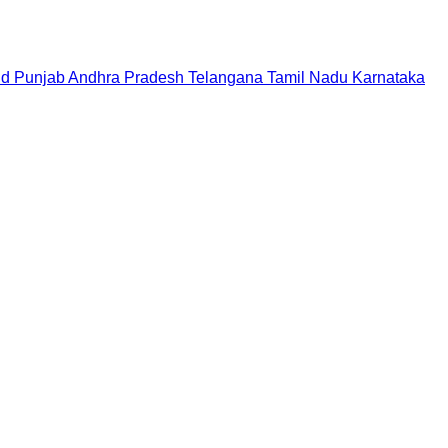
nd
Punjab
Andhra Pradesh
Telangana
Tamil Nadu
Karnataka