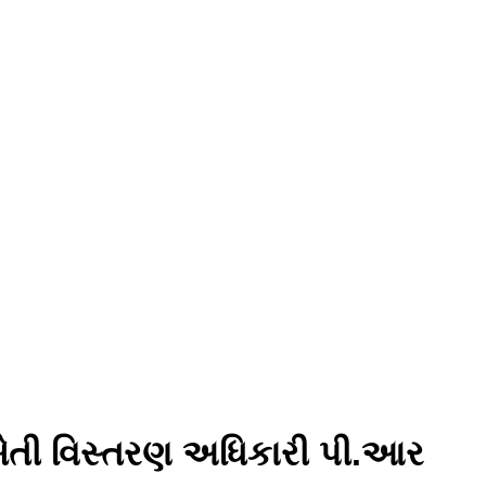
ેતી વિસ્તરણ અધિકારી પી.આર