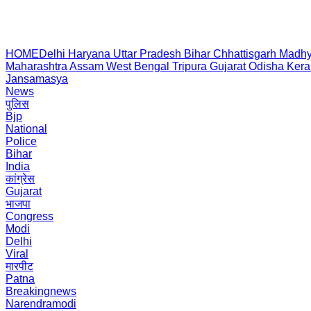
HOME
Delhi
Haryana
Uttar Pradesh
Bihar
Chhattisgarh
Madhy
Maharashtra
Assam
West Bengal
Tripura
Gujarat
Odisha
Kera
Jansamasya
News
पुलिस
Bjp
National
Police
Bihar
India
कांग्रेस
Gujarat
भाजपा
Congress
Modi
Delhi
Viral
मारपीट
Patna
Breakingnews
Narendramodi