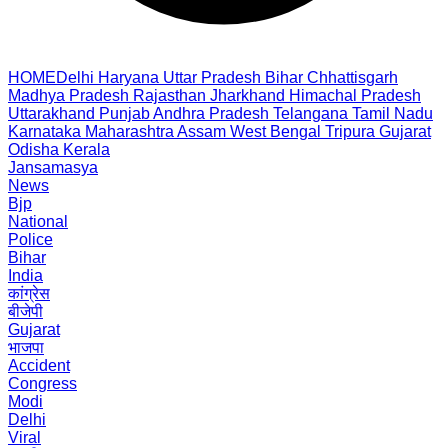
HOME
Delhi
Haryana
Uttar Pradesh
Bihar
Chhattisgarh
Madhya Pradesh
Rajasthan
Jharkhand
Himachal Pradesh
Uttarakhand
Punjab
Andhra Pradesh
Telangana
Tamil Nadu
Karnataka
Maharashtra
Assam
West Bengal
Tripura
Gujarat
Odisha
Kerala
Jansamasya
News
Bjp
National
Police
Bihar
India
कांग्रेस
बीजेपी
Gujarat
भाजपा
Accident
Congress
Modi
Delhi
Viral