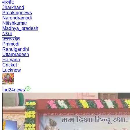
मारपीट
Jharkhand
Breakingnews
Narendramodi
Nitishkumar
Madhya_pradesh
Nsui
उत्तरप्रदेश
Pmmodi
Rahulgandhi
Uttarpradesh
Haryana
Cricket
Lucknow
ind24news