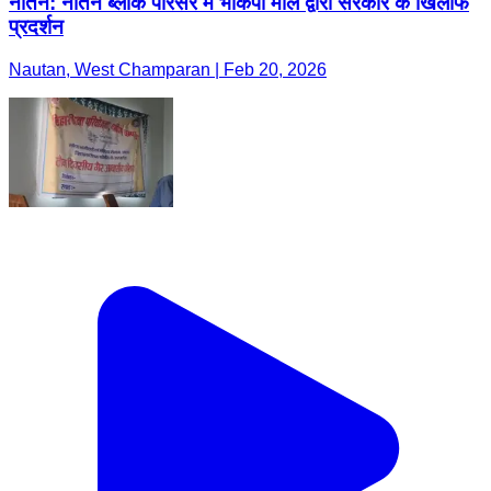
नौतन: नौतन ब्लॉक परिसर में भाकपा माले द्वारा सरकार के खिलाफ
प्रदर्शन
Nautan, West Champaran | Feb 20, 2026