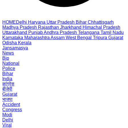
HOME
Delhi
Haryana
Uttar Pradesh
Bihar
Chhattisgarh
Madhya Pradesh
Rajasthan
Jharkhand
Himachal Pradesh
Uttarakhand
Punjab
Andhra Pradesh
Telangana
Tamil Nadu
Karnataka
Maharashtra
Assam
West Bengal
Tripura
Gujarat
Odisha
Kerala
Jansamasya
News
Bjp
National
Police
Bihar
India
कांग्रेस
बीजेपी
Gujarat
भाजपा
Accident
Congress
Modi
Delhi
Viral