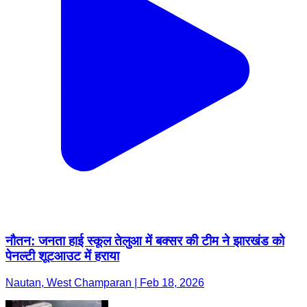
नौतन: जनता हाई स्कूल तेलुआ में बक्सर की टीम ने झारखंड को
पेनल्टी शूटआउट में हराया
Nautan, West Champaran | Feb 18, 2026