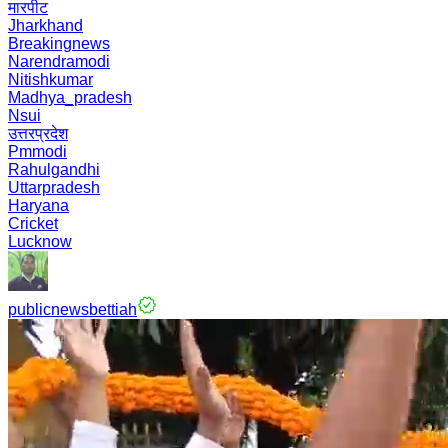
मारपीट
Jharkhand
Breakingnews
Narendramodi
Nitishkumar
Madhya_pradesh
Nsui
उत्तरप्रदेश
Pmmodi
Rahulgandhi
Uttarpradesh
Haryana
Cricket
Lucknow
publicnewsbettiah