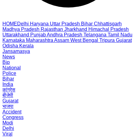
HOME
Delhi
Haryana
Uttar Pradesh
Bihar
Chhattisgarh
Madhya Pradesh
Rajasthan
Jharkhand
Himachal Pradesh
Uttarakhand
Punjab
Andhra Pradesh
Telangana
Tamil Nadu
Karnataka
Maharashtra
Assam
West Bengal
Tripura
Gujarat
Odisha
Kerala
Jansamasya
News
Bjp
National
Police
Bihar
India
कांग्रेस
बीजेपी
Gujarat
भाजपा
Accident
Congress
Modi
Delhi
Viral