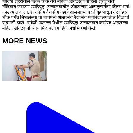
गोंदिया शहरातील नेहरू चौक येथे महिला डॉक्टरला वाहिली श्रद्धांजली.
गोंदियात फलटण उपजिल्हा रुग्णालयातील डॉक्टरच्या आत्महत्येनंतर कँडल मार्च
काढण्यात आला. शासकीय वैद्यकीय महाविद्यालयाच्या वस्तीगृहापासून तर नेहरु
चौक पर्यंत निघालेल्या या मार्चमध्ये शासकीय वैद्यकीय महाविद्यालयातील विद्यार्थी
सहभागी झाले. यावेळी फलटण येथील उपजिल्हा रुग्णालयात कार्यरत असलेल्या
महिला डॉक्टरांनी न्याय मिळायला पाहिजे अशी मागणी केली.
MORE NEWS