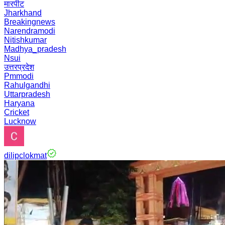
मारपीट
Jharkhand
Breakingnews
Narendramodi
Nitishkumar
Madhya_pradesh
Nsui
उत्तरप्रदेश
Pmmodi
Rahulgandhi
Uttarpradesh
Haryana
Cricket
Lucknow
dilipclokmat