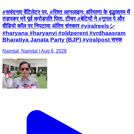
#सवंदनाए वेंटिलेटर पर, #रिश्त आनलाइन; हरियाणा के वृद्धाश्रम में
तड़पकर मरे पूर्व करोड़पति पिता, टीचर #बेटियों ने #गूगल पे और
वीडियो कॉल पर निपटाया अंतिम संस्कार #viralreelsシ
#haryana #haryanvi #oldperent #vrdhaasram
Bharatiya Janata Party (BJP) #viralpost सस्क
Nainital, Nainital | Aug 6, 2026