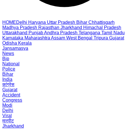
HOME
Delhi
Haryana
Uttar Pradesh
Bihar
Chhattisgarh
Madhya Pradesh
Rajasthan
Jharkhand
Himachal Pradesh
Uttarakhand
Punjab
Andhra Pradesh
Telangana
Tamil Nadu
Karnataka
Maharashtra
Assam
West Bengal
Tripura
Gujarat
Odisha
Kerala
Jansamasya
News
Bjp
National
Police
Bihar
India
कांग्रेस
Gujarat
Accident
Congress
Modi
Delhi
Viral
मारपीट
Jharkhand