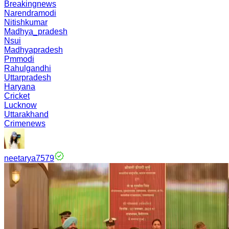
Breakingnews
Narendramodi
Nitishkumar
Madhya_pradesh
Nsui
Madhyapradesh
Pmmodi
Rahulgandhi
Uttarpradesh
Haryana
Cricket
Lucknow
Uttarakhand
Crimenews
neetarya7579