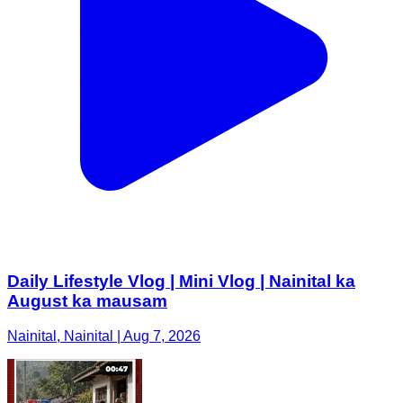
Daily Lifestyle Vlog | Mini Vlog | Nainital ka
August ka mausam
Nainital, Nainital | Aug 7, 2026