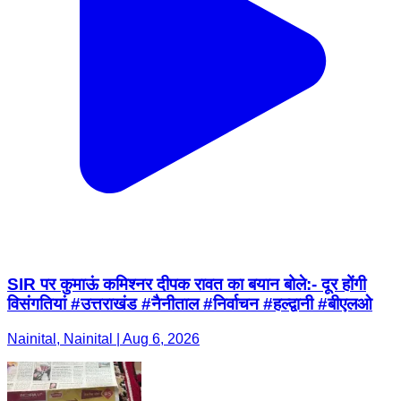
SIR पर कुमाऊं कमिश्नर दीपक रावत का बयान बोले:- दूर होंगी
विसंगतियां #उत्तराखंड #नैनीताल #निर्वाचन #हल्द्वानी #बीएलओ
Nainital, Nainital | Aug 6, 2026