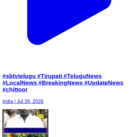
#sbtvtelugu #Tirupati #TeluguNews
#LocalNews #BreakingNews #UpdateNews
#chittoor
India | Jul 26, 2026