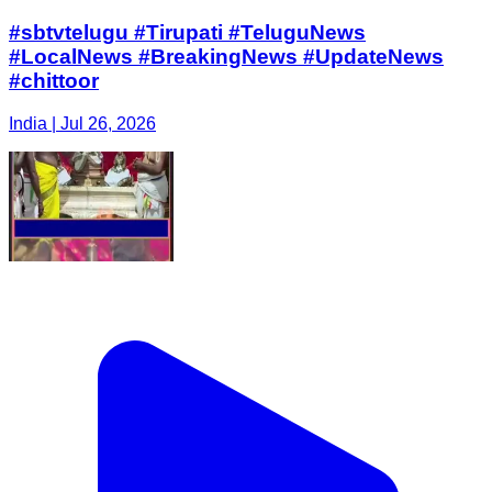
#sbtvtelugu #Tirupati #TeluguNews
#LocalNews #BreakingNews #UpdateNews
#chittoor
India | Jul 26, 2026