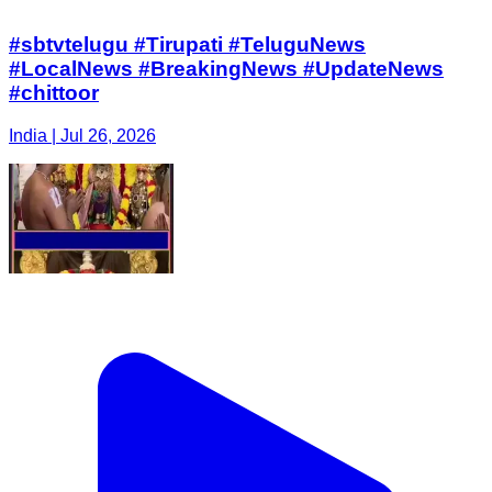
#sbtvtelugu #Tirupati #TeluguNews
#LocalNews #BreakingNews #UpdateNews
#chittoor
India | Jul 26, 2026