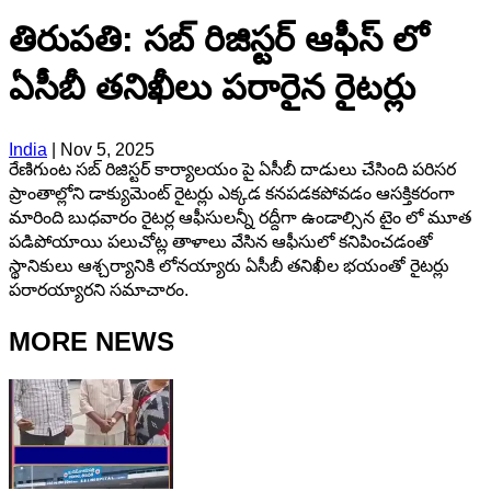
తిరుపతి: సబ్ రిజిస్టర్ ఆఫీస్ లో
ఏసీబీ తనిఖీలు పరారైన రైటర్లు
India
|
Nov 5, 2025
రేణిగుంట సబ్ రిజిస్టర్ కార్యాలయం పై ఏసీబీ దాడులు చేసింది పరిసర
ప్రాంతాల్లోని డాక్యుమెంట్ రైటర్లు ఎక్కడ కనపడకపోవడం ఆసక్తికరంగా
మారింది బుధవారం రైటర్ల ఆఫీసులన్నీ రద్దీగా ఉండాల్సిన టైం లో మూత
పడిపోయాయి పలుచోట్ల తాళాలు వేసిన ఆఫీసులో కనిపించడంతో
స్థానికులు ఆశ్చర్యానికి లోనయ్యారు ఏసీబీ తనిఖీల భయంతో రైటర్లు
పరారయ్యారని సమాచారం.
MORE NEWS