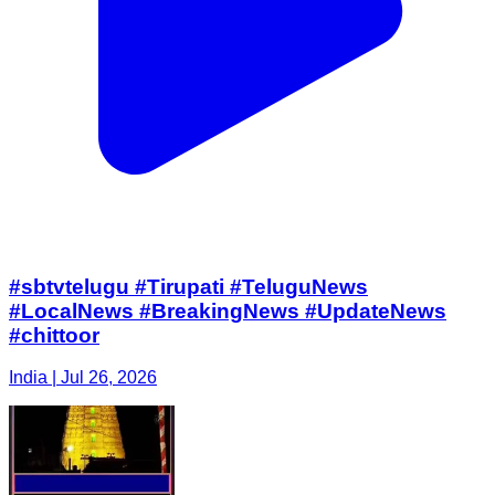
#sbtvtelugu #Tirupati #TeluguNews
#LocalNews #BreakingNews #UpdateNews
#chittoor
India | Jul 26, 2026