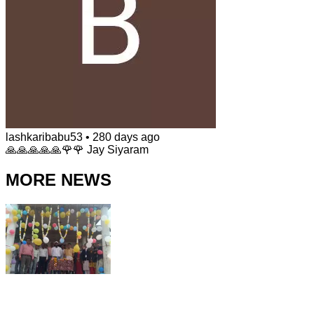
lashkaribabu53
•
280 days ago
🙏🙏🙏🙏🙏🌹🌹 Jay Siyaram
MORE NEWS