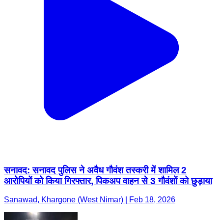
सनावद: सनावद पुलिस ने अवैध गौवंश तस्करी में शामिल 2
आरोपियों को किया गिरफ्तार, पिकअप वाहन से 3 गौवंशों को छुड़ाया
Sanawad, Khargone (West Nimar) | Feb 18, 2026