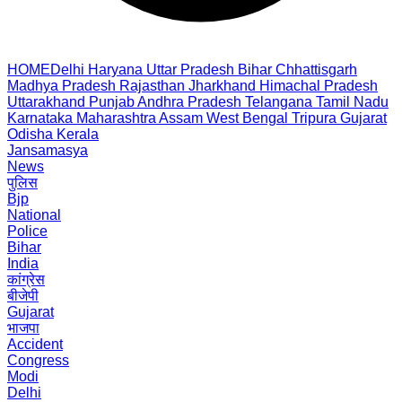
HOME
Delhi
Haryana
Uttar Pradesh
Bihar
Chhattisgarh
Madhya Pradesh
Rajasthan
Jharkhand
Himachal Pradesh
Uttarakhand
Punjab
Andhra Pradesh
Telangana
Tamil Nadu
Karnataka
Maharashtra
Assam
West Bengal
Tripura
Gujarat
Odisha
Kerala
Jansamasya
News
पुलिस
Bjp
National
Police
Bihar
India
कांग्रेस
बीजेपी
Gujarat
भाजपा
Accident
Congress
Modi
Delhi