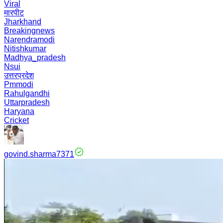
Viral
मारपीट
Jharkhand
Breakingnews
Narendramodi
Nitishkumar
Madhya_pradesh
Nsui
उत्तरप्रदेश
Pmmodi
Rahulgandhi
Uttarpradesh
Haryana
Cricket
govind.sharma7371