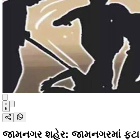
6
જામનગર શહેર: જામનગરમાં ફટાકડ