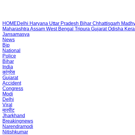
HOME
Delhi
Haryana
Uttar Pradesh
Bihar
Chhattisgarh
Madhy
Maharashtra
Assam
West Bengal
Tripura
Gujarat
Odisha
Kera
Jansamasya
News
Bjp
National
Police
Bihar
India
कांग्रेस
Gujarat
Accident
Congress
Modi
Delhi
Viral
मारपीट
Jharkhand
Breakingnews
Narendramodi
Nitishkumar