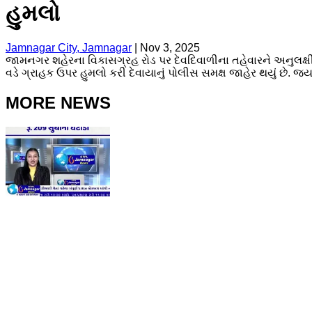
હુમલો
Jamnagar City, Jamnagar
|
Nov 3, 2025
જામનગર શહેરના વિકાસગ્રહ રોડ પર દેવદિવાળીના તહેવારને અનુલક્ષ
વડે ગ્રાહક ઉપર હુમલો કરી દેવાયાનું પોલીસ સમક્ષ જાહેર થયું છે. જયા
MORE NEWS