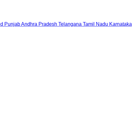
nd
Punjab
Andhra Pradesh
Telangana
Tamil Nadu
Karnataka