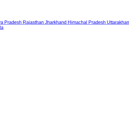
a Pradesh
Rajasthan
Jharkhand
Himachal Pradesh
Uttarakha
la