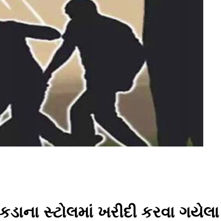
ાના સ્ટોલમાં ખરીદી કરવા ગયેલા