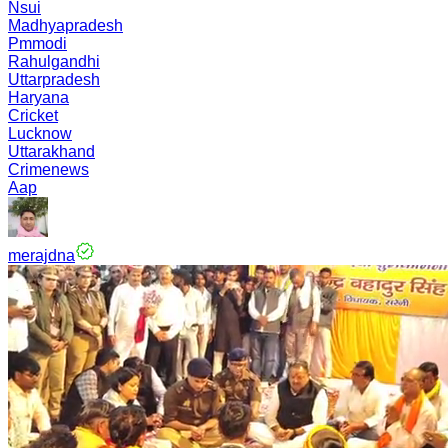
Nsui
Madhyapradesh
Pmmodi
Rahulgandhi
Uttarpradesh
Haryana
Cricket
Lucknow
Uttarakhand
Crimenews
Aap
merajdna