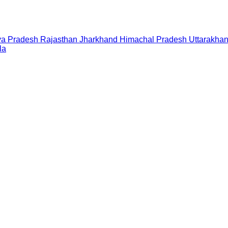
a Pradesh
Rajasthan
Jharkhand
Himachal Pradesh
Uttarakha
la