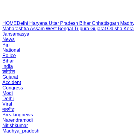
HOME
Delhi
Haryana
Uttar Pradesh
Bihar
Chhattisgarh
Madhy
Maharashtra
Assam
West Bengal
Tripura
Gujarat
Odisha
Kera
Jansamasya
News
Bjp
National
Police
Bihar
India
कांग्रेस
Gujarat
Accident
Congress
Modi
Delhi
Viral
मारपीट
Breakingnews
Narendramodi
Nitishkumar
Madhya_pradesh