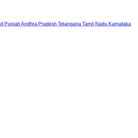
nd
Punjab
Andhra Pradesh
Telangana
Tamil Nadu
Karnataka