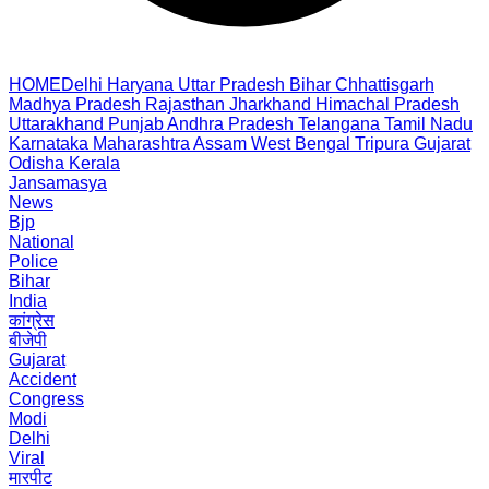
HOME
Delhi
Haryana
Uttar Pradesh
Bihar
Chhattisgarh
Madhya Pradesh
Rajasthan
Jharkhand
Himachal Pradesh
Uttarakhand
Punjab
Andhra Pradesh
Telangana
Tamil Nadu
Karnataka
Maharashtra
Assam
West Bengal
Tripura
Gujarat
Odisha
Kerala
Jansamasya
News
Bjp
National
Police
Bihar
India
कांग्रेस
बीजेपी
Gujarat
Accident
Congress
Modi
Delhi
Viral
मारपीट