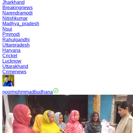
Jharkhand
Breakingnews
Narendramodi
Nitishkumar
Madhya_pradesh
Nsui
Pmmodi
Rahulgandhi
Uttarpradesh
Haryana
Cricket
Lucknow
Uttarakhand
Crimenews
noormohmmadbudhana