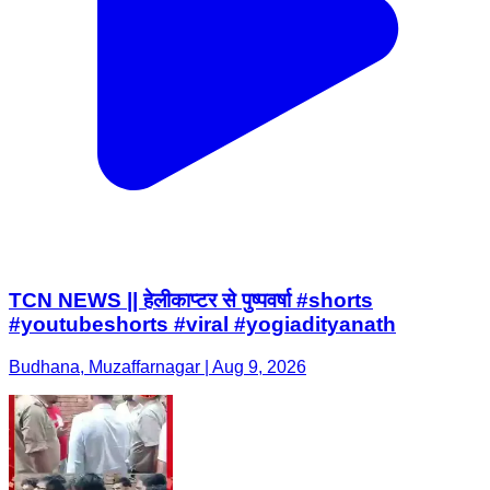
TCN NEWS || हेलीकाप्टर से पुष्पवर्षा #shorts
#youtubeshorts #viral #yogiadityanath
Budhana, Muzaffarnagar | Aug 9, 2026