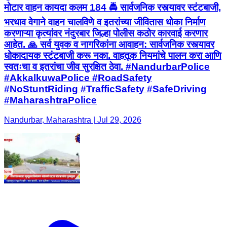
मोटार वाहन कायदा कलम 184 🚔 सार्वजनिक रस्त्यावर स्टंटबाजी,
भरधाव वेगाने वाहन चालविणे व इतरांच्या जीवितास धोका निर्माण
करणाऱ्या कृत्यांवर नंदुरबार जिल्हा पोलीस कठोर कारवाई करणार
आहेत. 🙏 सर्व युवक व नागरिकांना आवाहन: सार्वजनिक रस्त्यावर
धोकादायक स्टंटबाजी करू नका. वाहतूक नियमांचे पालन करा आणि
स्वतःचा व इतरांचा जीव सुरक्षित ठेवा. #NandurbarPolice
#AkkalkuwaPolice #RoadSafety
#NoStuntRiding #TrafficSafety #SafeDriving
#MaharashtraPolice
Nandurbar, Maharashtra | Jul 29, 2026