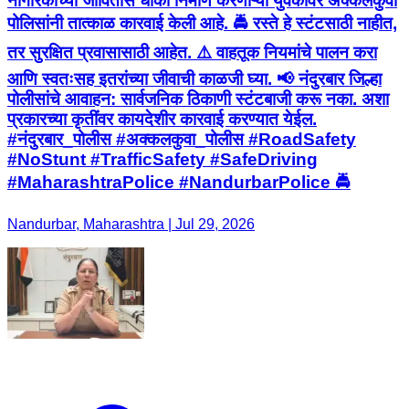
नागरिकांच्या जीवितास धोका निर्माण करणाऱ्या युवकावर अक्कलकुवा
पोलिसांनी तात्काळ कारवाई केली आहे. 🚔 रस्ते हे स्टंटसाठी नाहीत,
तर सुरक्षित प्रवासासाठी आहेत. ⚠️ वाहतूक नियमांचे पालन करा
आणि स्वतःसह इतरांच्या जीवाची काळजी घ्या. 📢 नंदुरबार जिल्हा
पोलीसांचे आवाहन: सार्वजनिक ठिकाणी स्टंटबाजी करू नका. अशा
प्रकारच्या कृतींवर कायदेशीर कारवाई करण्यात येईल.
#नंदुरबार_पोलीस #अक्कलकुवा_पोलीस #RoadSafety
#NoStunt #TrafficSafety #SafeDriving
#MaharashtraPolice #NandurbarPolice 🚔
Nandurbar, Maharashtra | Jul 29, 2026