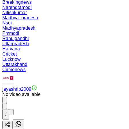
Breakingnews
Narendramodi
Nitishkumar
Madhya_pradesh
Nsui
Madhyapradesh
Pmmodi
Rahulgandhi
Uttarpradesh
Haryana
Cricket
Lucknow
Uttarakhand
Crimenews
jayashrip2009
No video available
4