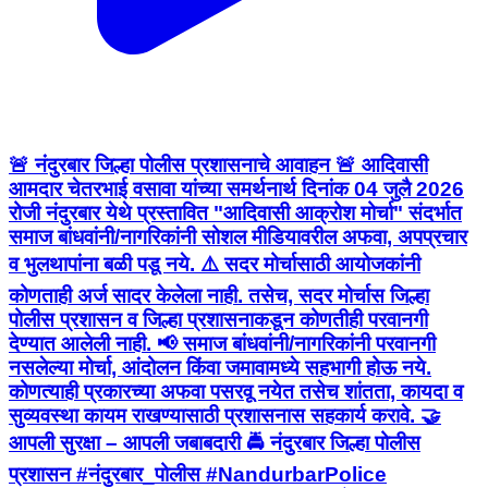
🚨 नंदुरबार जिल्हा पोलीस प्रशासनाचे आवाहन 🚨 आदिवासी
आमदार चेतरभाई वसावा यांच्या समर्थनार्थ दिनांक 04 जुलै 2026
रोजी नंदुरबार येथे प्रस्तावित "आदिवासी आक्रोश मोर्चा" संदर्भात
समाज बांधवांनी/नागरिकांनी सोशल मीडियावरील अफवा, अपप्रचार
व भुलथापांना बळी पडू नये. ⚠️ सदर मोर्चासाठी आयोजकांनी
कोणताही अर्ज सादर केलेला नाही. तसेच, सदर मोर्चास जिल्हा
पोलीस प्रशासन व जिल्हा प्रशासनाकडून कोणतीही परवानगी
देण्यात आलेली नाही. 📢 समाज बांधवांनी/नागरिकांनी परवानगी
नसलेल्या मोर्चा, आंदोलन किंवा जमावामध्ये सहभागी होऊ नये.
कोणत्याही प्रकारच्या अफवा पसरवू नयेत तसेच शांतता, कायदा व
सुव्यवस्था कायम राखण्यासाठी प्रशासनास सहकार्य करावे. 🤝
आपली सुरक्षा – आपली जबाबदारी 🚔 नंदुरबार जिल्हा पोलीस
प्रशासन #नंदुरबार_पोलीस #NandurbarPolice