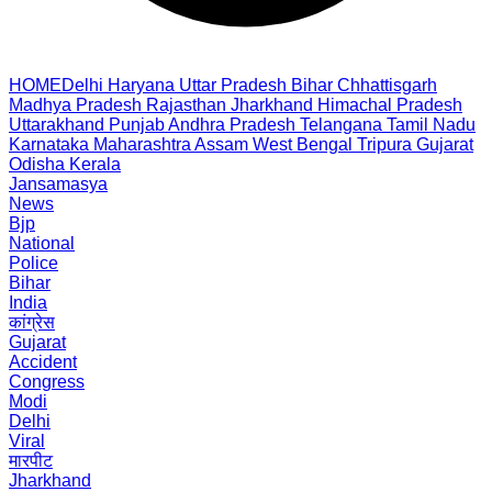
HOME
Delhi
Haryana
Uttar Pradesh
Bihar
Chhattisgarh
Madhya Pradesh
Rajasthan
Jharkhand
Himachal Pradesh
Uttarakhand
Punjab
Andhra Pradesh
Telangana
Tamil Nadu
Karnataka
Maharashtra
Assam
West Bengal
Tripura
Gujarat
Odisha
Kerala
Jansamasya
News
Bjp
National
Police
Bihar
India
कांग्रेस
Gujarat
Accident
Congress
Modi
Delhi
Viral
मारपीट
Jharkhand