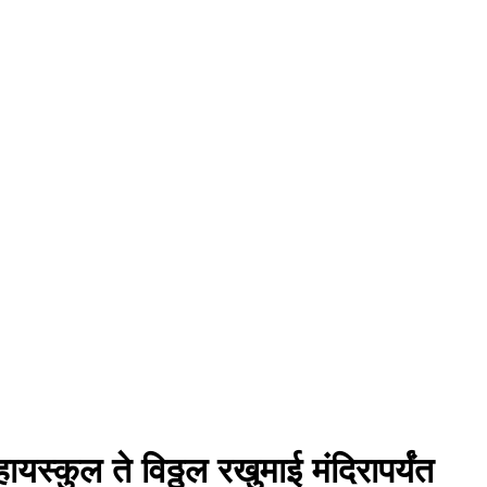
स्कुल ते विठ्ठल रखुमाई मंदिरापर्यंत