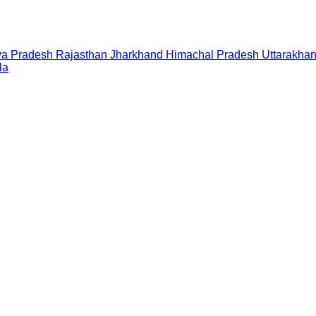
a Pradesh
Rajasthan
Jharkhand
Himachal Pradesh
Uttarakha
la