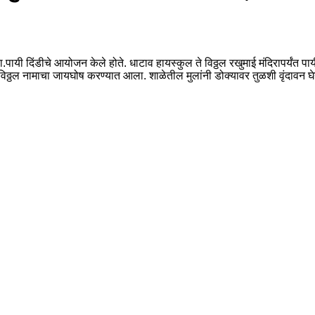
वा.पायी दिंडीचे आयोजन केले होते. धाटाव हायस्कुल ते विठ्ठल रखुमाई मंदिरापर्यंत पाय
ा होता. विठ्ठल नामाचा जायघोष करण्यात आला. शाळेतील मुलांनी डोक्यावर तुळशी वृंदा