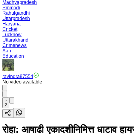
Madhyapradesh
Pmmodi
Rahulgandhi
Uttarpradesh
Haryana
Cricket
Lucknow
Uttarakhand
Crimenews
Aap
Education
ravindra87554
No video available
2
रोहा: आषाढी एकादशीनिमित्त धाटाव हायस्क