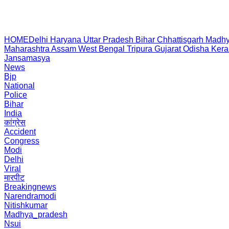
HOME
Delhi
Haryana
Uttar Pradesh
Bihar
Chhattisgarh
Madhy
Maharashtra
Assam
West Bengal
Tripura
Gujarat
Odisha
Kera
Jansamasya
News
Bjp
National
Police
Bihar
India
कांग्रेस
Accident
Congress
Modi
Delhi
Viral
मारपीट
Breakingnews
Narendramodi
Nitishkumar
Madhya_pradesh
Nsui