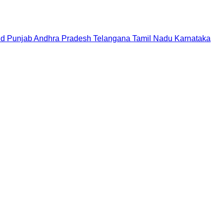
nd
Punjab
Andhra Pradesh
Telangana
Tamil Nadu
Karnataka