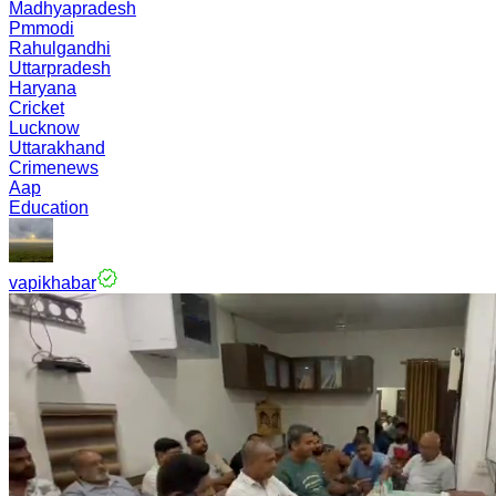
Madhyapradesh
Pmmodi
Rahulgandhi
Uttarpradesh
Haryana
Cricket
Lucknow
Uttarakhand
Crimenews
Aap
Education
vapikhabar