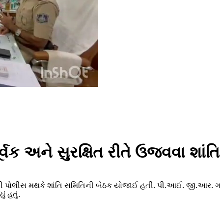
િપૂર્વક અને સુરક્ષિત રીતે ઉજવવા શ
 પારડી પોલીસ મથકે શાંતિ સમિતિની બેઠક યોજાઈ હતી. પી.આઈ. જી.આર. 
 હતું.