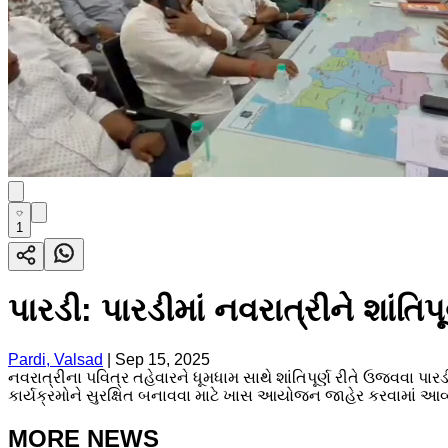
1
પારડી: પારડીમાં નવરાત્રીને શાંત
Pardi, Valsad
|
Sep 15, 2025
નવરાત્રીના પવિત્ર તહેવારને ધૂમધામ સાથે શાંતિપૂર્ણ રીતે ઉજવવા
કાર્યક્રમોને સુરક્ષિત બનાવવા માટે ખાસ આયોજન જાહેર કરવામાં આવ્યું
MORE NEWS