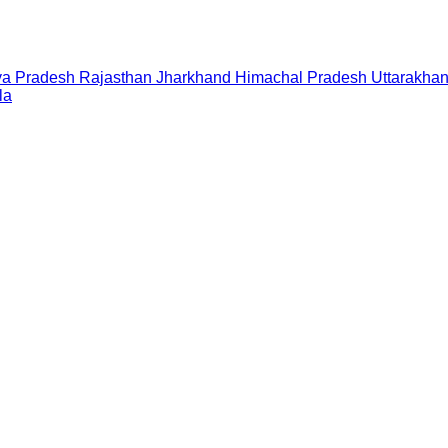
a Pradesh
Rajasthan
Jharkhand
Himachal Pradesh
Uttarakha
la