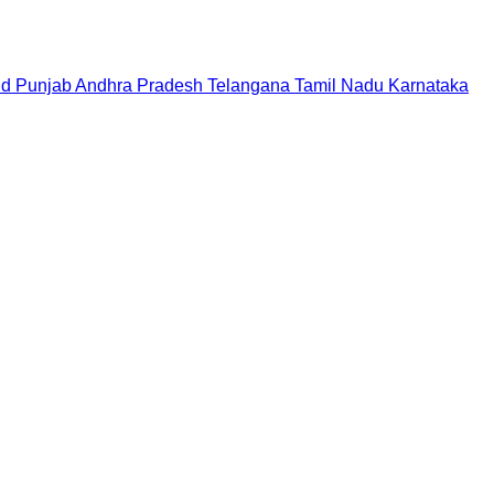
nd
Punjab
Andhra Pradesh
Telangana
Tamil Nadu
Karnataka