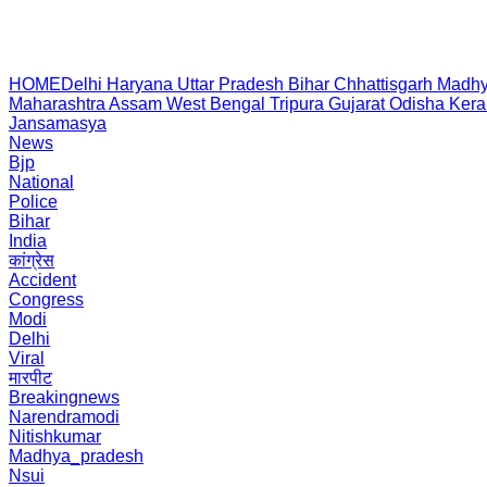
HOME
Delhi
Haryana
Uttar Pradesh
Bihar
Chhattisgarh
Madhy
Maharashtra
Assam
West Bengal
Tripura
Gujarat
Odisha
Kera
Jansamasya
News
Bjp
National
Police
Bihar
India
कांग्रेस
Accident
Congress
Modi
Delhi
Viral
मारपीट
Breakingnews
Narendramodi
Nitishkumar
Madhya_pradesh
Nsui