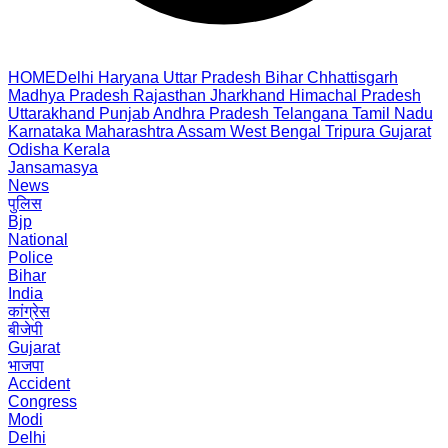
HOME
Delhi
Haryana
Uttar Pradesh
Bihar
Chhattisgarh
Madhya Pradesh
Rajasthan
Jharkhand
Himachal Pradesh
Uttarakhand
Punjab
Andhra Pradesh
Telangana
Tamil Nadu
Karnataka
Maharashtra
Assam
West Bengal
Tripura
Gujarat
Odisha
Kerala
Jansamasya
News
पुलिस
Bjp
National
Police
Bihar
India
कांग्रेस
बीजेपी
Gujarat
भाजपा
Accident
Congress
Modi
Delhi