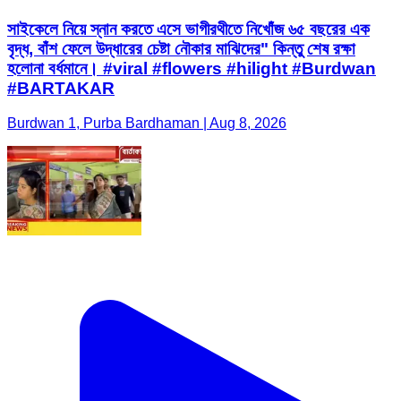
সাইকেলে নিয়ে স্নান করতে এসে ভাগীরথীতে নিখোঁজ ৬৫ বছরের এক
বৃদ্ধ, বাঁশ ফেলে উদ্ধারের চেষ্টা নৌকার মাঝিদের" কিন্তু শেষ রক্ষা
হলোনা বর্ধমানে। #viral #flowers #hilight #Burdwan
#BARTAKAR
Burdwan 1, Purba Bardhaman | Aug 8, 2026