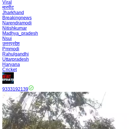
Viral
मारपीट
Jharkhand
Breakingnews
Narendramodi
Nitishkumar
Madhya_pradesh
Nsui
उत्तरप्रदेश
Pmmodi
Rahulgandhi
Uttarpradesh
Haryana
Cricket
9333192139