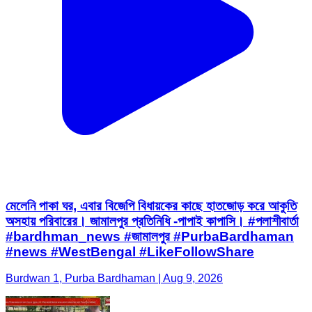
মেলেনি পাকা ঘর, এবার বিজেপি বিধায়কের কাছে হাতজোড় করে আকুতি
অসহায় পরিবারের। জামালপুর প্রতিনিধি -পাপাই কাপাসি। #পলাশীবার্তা
#bardhman_news #জামালপুর #PurbaBardhaman
#news #WestBengal #LikeFollowShare
Burdwan 1, Purba Bardhaman | Aug 9, 2026