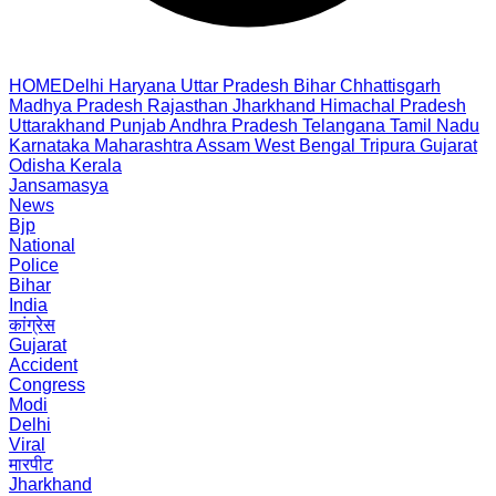
HOME
Delhi
Haryana
Uttar Pradesh
Bihar
Chhattisgarh
Madhya Pradesh
Rajasthan
Jharkhand
Himachal Pradesh
Uttarakhand
Punjab
Andhra Pradesh
Telangana
Tamil Nadu
Karnataka
Maharashtra
Assam
West Bengal
Tripura
Gujarat
Odisha
Kerala
Jansamasya
News
Bjp
National
Police
Bihar
India
कांग्रेस
Gujarat
Accident
Congress
Modi
Delhi
Viral
मारपीट
Jharkhand