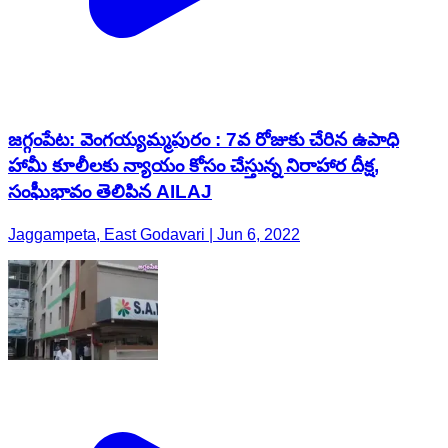
జగ్గంపేట: వెంగయ్యమ్మపురం : 7వ రోజుకు చేరిన ఉపాధి
హామీ కూలీలకు న్యాయం కోసం చేస్తున్న నిరాహార దీక్ష,
సంఘీభావం తెలిపిన AILAJ
Jaggampeta, East Godavari | Jun 6, 2022