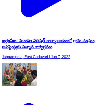
జగ్గంపేట: మండల పరిషత్ కార్యాలయంలో గ్రామ సంఘం
అసిస్టెంట్లకు సన్మాన కార్యక్రమం
Jaggampeta, East Godavari | Jun 7, 2022