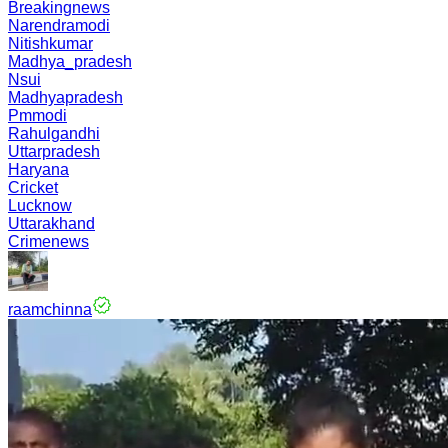
Breakingnews
Narendramodi
Nitishkumar
Madhya_pradesh
Nsui
Madhyapradesh
Pmmodi
Rahulgandhi
Uttarpradesh
Haryana
Cricket
Lucknow
Uttarakhand
Crimenews
raamchinna