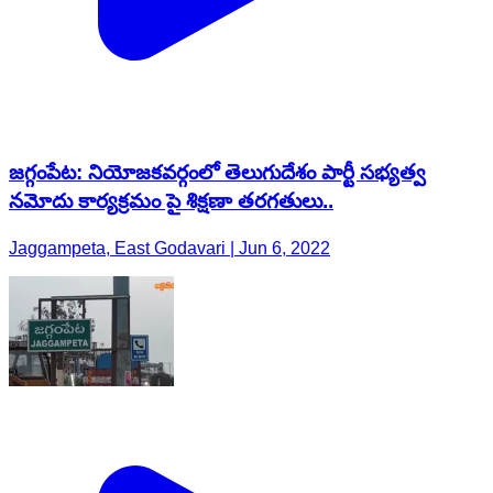
జగ్గంపేట: నియోజకవర్గంలో తెలుగుదేశం పార్టీ సభ్యత్వ
నమోదు కార్యక్రమం పై శిక్షణా తరగతులు..
Jaggampeta, East Godavari | Jun 6, 2022