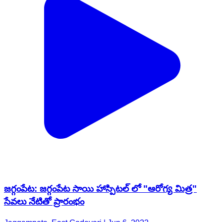
జగ్గంపేట: జగ్గంపేట సాయి హాస్పిటల్ లో "ఆరోగ్య మిత్ర"
సేవలు నేటితో ప్రారంభం