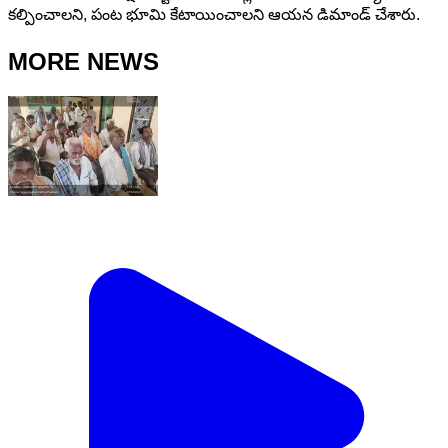
కల్పించాలని, పంట భూమి కేటాయించాలని ఆయన డిమాండ్ చేశారు.
MORE NEWS