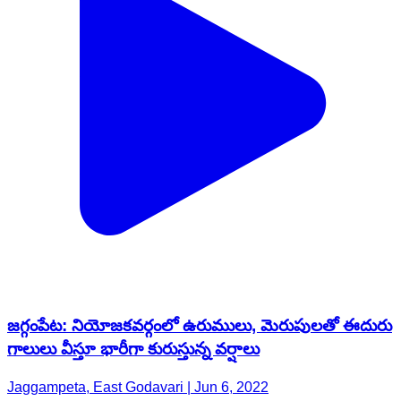
జగ్గంపేట: నియోజకవర్గంలో ఉరుములు, మెరుపులతో ఈదురు
గాలులు వీస్తూ భారీగా కురుస్తున్న వర్షాలు
Jaggampeta, East Godavari | Jun 6, 2022