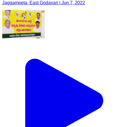
Jaggampeta, East Godavari | Jun 7, 2022