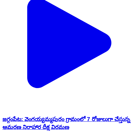
జగ్గంపేట: వెంగయ్యమ్మపురం గ్రామంలో 7 రోజులుగా చేస్తున్న
ఆమరణ నిరాహార దీక్ష విరమణ