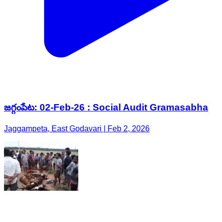
జగ్గంపేట: 02-Feb-26 : Social Audit Gramasabha
Jaggampeta, East Godavari | Feb 2, 2026