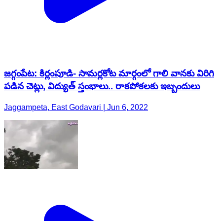
జగ్గంపేట: కిర్లంపూడి- సామర్లకోట మార్గంలో గాలి వానకు విరిగి
పడిన చెట్లు, విద్యుత్‌ స్తంభాలు.. రాకపోకలకు ఇబ్బందులు
Jaggampeta, East Godavari | Jun 6, 2022