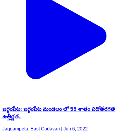
జగ్గంపేట: జగ్గంపేట మండలం లో 55 శాతం పదోతరగతి
ఉత్తీర్ణత..
Jaggampeta, East Godavari | Jun 6, 2022