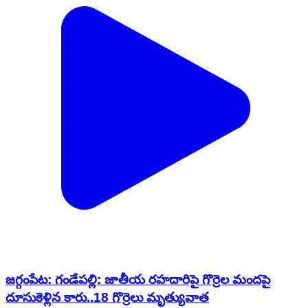
జగ్గంపేట: గండేపల్లి: జాతీయ రహదారిపై గొర్రెల మందపై
దూసుకెళ్లిన కారు..18 గొర్రెలు మృత్యువాత‌