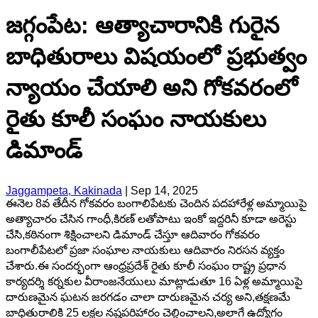
జగ్గంపేట: ఆత్యాచారానికి గురైన
బాధితురాలు విషయంలో ప్రభుత్వం
న్యాయం చేయాలి అని గోకవరంలో
రైతు కూలీ సంఘం నాయకులు
డిమాండ్
Jaggampeta, Kakinada
|
Sep 14, 2025
ఈనెల 8వ తేదీన గోకవరం బంగాలిపేటకు చెందిన పదహారేళ్ల అమ్మాయిపై
అత్యాచారం చేసిన గాంధీ,కిరణ్ లతోపాటు ఇంకో ఇద్దరినీ కూడా అరెస్టు
చేసి,కఠినంగా శిక్షించాలని డిమాండ్ చేస్తూ ఆదివారం గోకవరం
బంగాలీపేటలో ప్రజా సంఘాల నాయకులు ఆదివారం నిరసన వ్యక్తం
చేశారు.ఈ సందర్భంగా ఆంధ్రప్రదేశ్ రైతు కూలీ సంఘం రాష్ట్ర ప్రధాన
కార్యదర్శి కర్నకుల వీరాంజనేయులు మాట్లాడుతూ 16 ఏళ్ల అమ్మాయిపై
దారుణమైన ఘటన జరగడం చాలా దారుణమైన చర్య అని,తక్షణమే
బాధితురాలికి 25 లక్షల నష్టపరిహారం చెల్లించాలని,అలాగే ఉద్యోగం