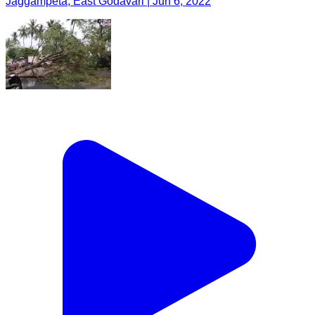
Jaggampeta, East Godavari | Jun 6, 2022