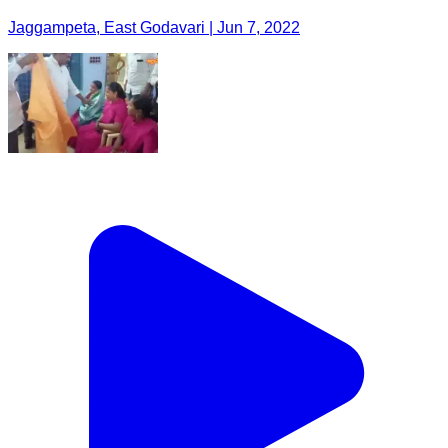
Jaggampeta, East Godavari | Jun 7, 2022