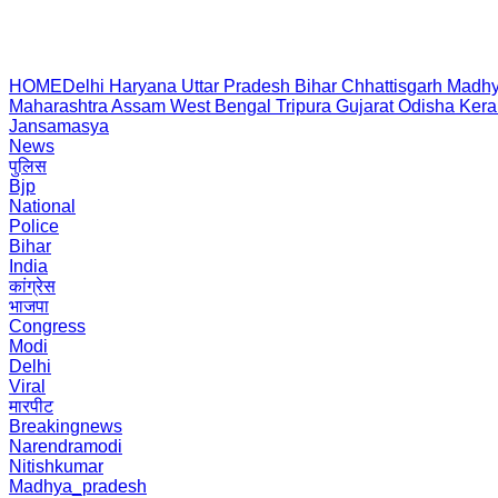
HOME
Delhi
Haryana
Uttar Pradesh
Bihar
Chhattisgarh
Madhy
Maharashtra
Assam
West Bengal
Tripura
Gujarat
Odisha
Kera
Jansamasya
News
पुलिस
Bjp
National
Police
Bihar
India
कांग्रेस
भाजपा
Congress
Modi
Delhi
Viral
मारपीट
Breakingnews
Narendramodi
Nitishkumar
Madhya_pradesh