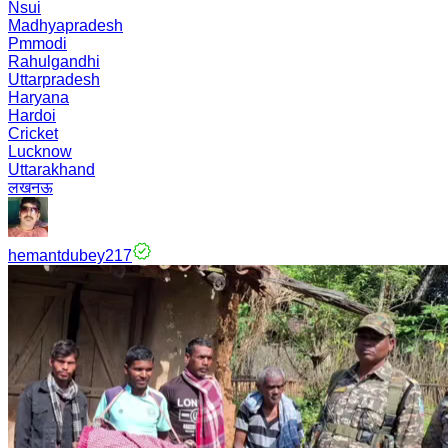
Nsui
Madhyapradesh
Pmmodi
Rahulgandhi
Uttarpradesh
Haryana
Hardoi
Cricket
Lucknow
Uttarakhand
लखनऊ
hemantdubey217