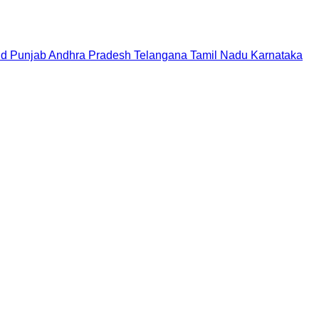
nd
Punjab
Andhra Pradesh
Telangana
Tamil Nadu
Karnataka