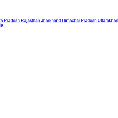
a Pradesh
Rajasthan
Jharkhand
Himachal Pradesh
Uttarakha
la