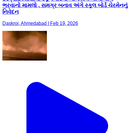
ભરવાનો મામલો , સમગ્ર બનાવ અંગે સ્કૂલ બોર્ડ ચેરમેનનું
નિવેદન
Daskroi, Ahmedabad | Feb 19, 2026