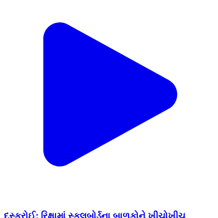
દસ્ક્રોઈ: રિક્ષામાં સ્કૂલબોર્ડના બાળકોને ખીચોખીચ