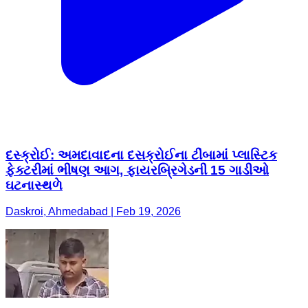
દસ્ક્રોઈ: અમદાવાદના દસક્રોઈના ટીંબામાં પ્લાસ્ટિક
ફેક્ટરીમાં ભીષણ આગ, ફાયરબ્રિગેડની 15 ગાડીઓ
ઘટનાસ્થળે
Daskroi, Ahmedabad | Feb 19, 2026