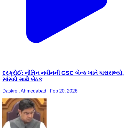
દસ્ક્રોઈ: નીતિન નવીનની GSC બેન્ક ખાતે ધારાસભ્યો,
સાંસદો સાથે બેઠક
Daskroi, Ahmedabad | Feb 20, 2026