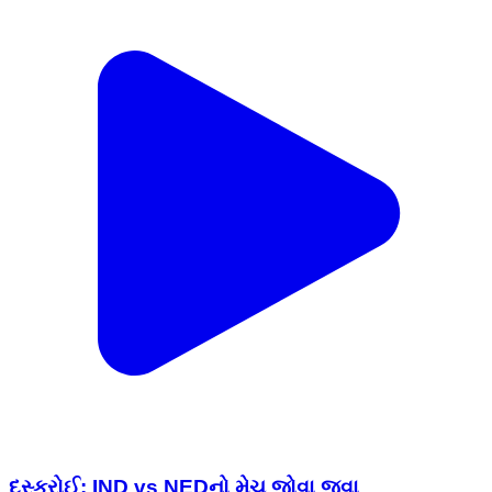
દસ્ક્રોઈ: IND vs NEDનો મેચ જોવા જવા