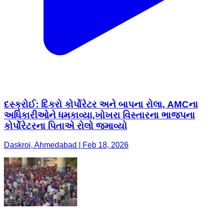
દસ્ક્રોઈ: દિકરો કોર્પોરેટર અને બાપના રોલા, AMCના
અધિકારીઓને ધમકાવ્યા,ખોખરા વિસ્તારના ભાજપના
કોર્પોરેટરના પિતાએ રોલો જમાવ્યો
Daskroi, Ahmedabad | Feb 18, 2026