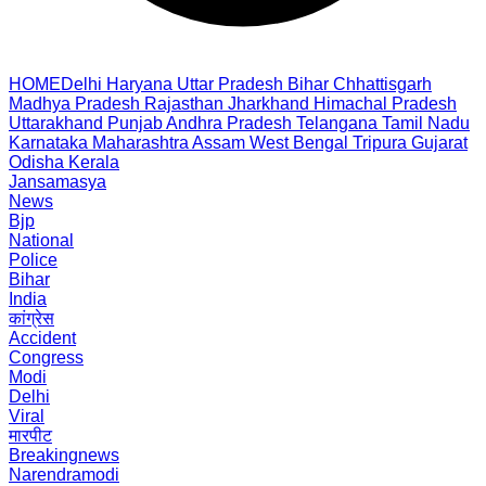
HOME
Delhi
Haryana
Uttar Pradesh
Bihar
Chhattisgarh
Madhya Pradesh
Rajasthan
Jharkhand
Himachal Pradesh
Uttarakhand
Punjab
Andhra Pradesh
Telangana
Tamil Nadu
Karnataka
Maharashtra
Assam
West Bengal
Tripura
Gujarat
Odisha
Kerala
Jansamasya
News
Bjp
National
Police
Bihar
India
कांग्रेस
Accident
Congress
Modi
Delhi
Viral
मारपीट
Breakingnews
Narendramodi