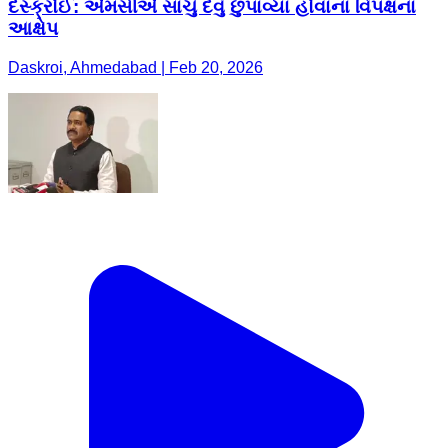
દસ્ક્રોઈ: એમસીએ સાચું દેવું છુપાવ્યા હોવાના વિપક્ષના
આક્ષેપ
Daskroi, Ahmedabad | Feb 20, 2026