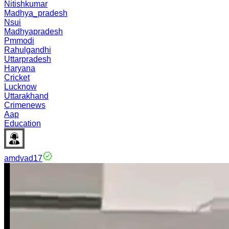
Nitishkumar
Madhya_pradesh
Nsui
Madhyapradesh
Pmmodi
Rahulgandhi
Uttarpradesh
Haryana
Cricket
Lucknow
Uttarakhand
Crimenews
Aap
Education
amdvad17