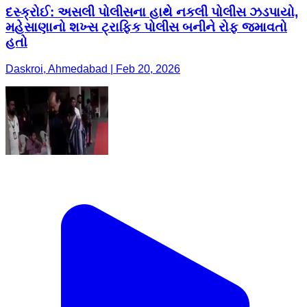
દસ્ક્રોઈ: અસલી પોલીસના હાથે નકલી પોલીસ ઝડપાયો,
મહેસાણાનો શખ્સ ટ્રાફિક પોલીસ બનીને રોફ જમાવતો
હતો
Daskroi, Ahmedabad | Feb 20, 2026