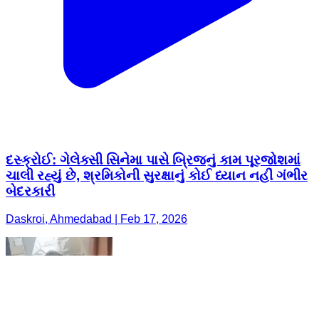
દસ્ક્રોઈ: ગેલેક્સી સિનેમા પાસે બ્રિજનું કામ પૂરજોશમાં
ચાલી રહ્યું છે, શ્રમિકોની સુરક્ષાનું કોઈ ધ્યાન નહીં ગંભીર
બેદરકારી
Daskroi, Ahmedabad | Feb 17, 2026