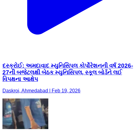
દસ્ક્રોઈ: અમદાવાદ મ્યુનિસિપલ કોર્પોરેશનની વર્ષ 2026-
27ની બજેટલક્ષી બેઠક મ્યુનિસિપલ, સ્કૂલ બોર્ડને લઈ
વિપક્ષના આક્ષેપ
Daskroi, Ahmedabad | Feb 19, 2026