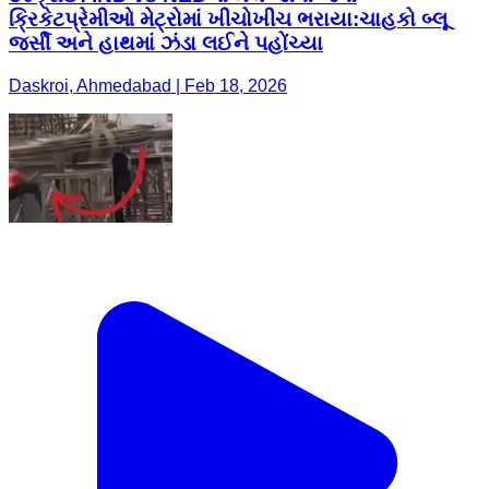
ક્રિકેટપ્રેમીઓ મેટ્રોમાં ખીચોખીચ ભરાયા:ચાહકો બ્લૂ
જર્સી અને હાથમાં ઝંડા લઈને પહોંચ્યા
Daskroi, Ahmedabad | Feb 18, 2026