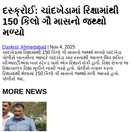
દસ્ક્રોઈ: ચાંદખેડામાં રિક્ષામાંથી
150 કિલો ગૌ માસનો જથ્થો
મળ્યો
Daskroi, Ahmedabad
|
Nov 4, 2025
ચાંદખેડામાં રિક્ષામાંથી 150 કિલો ગૌ માસનો જથ્થો મળ્યો ચાંદખેડા
પોલીસે બાતમીના આધારે ચાંદખેડા ચાર રસ્તાથી આગળ શિવ શક્તિ
બીઆરટીએસ બસ સ્ટેન્ડ પાસે એક રિક્ષાને રોકી હતી. રિક્ષા રોકતા જ
રિક્ષાચાલક રિક્ષા મૂકીને નાસી ગયો હતો. પોલીસે તપાસ કરતા
રિક્ષામાંથી થેલામાં 150 કિલો ગૌ માસનો જથ્થો મળી આવ્યો હતો.
પોલીસે આ..
MORE NEWS