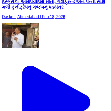
દસ્ક્રોઈ: અમદાવાદમાં માતા, ગર્લફ્રેન્ડ અને પત્ની સાથે
મળી હનીટ્રેપનું ગજબનું ષડયંત્ર
Daskroi, Ahmedabad | Feb 18, 2026