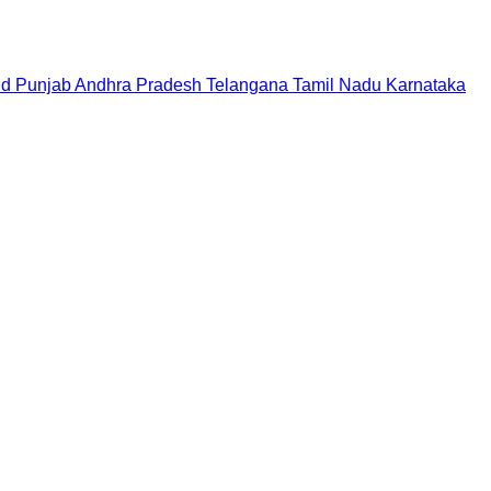
nd
Punjab
Andhra Pradesh
Telangana
Tamil Nadu
Karnataka