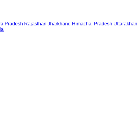
a Pradesh
Rajasthan
Jharkhand
Himachal Pradesh
Uttarakha
la