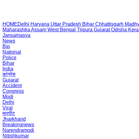
HOME
Delhi
Haryana
Uttar Pradesh
Bihar
Chhattisgarh
Madhy
Maharashtra
Assam
West Bengal
Tripura
Gujarat
Odisha
Kera
Jansamasya
News
Bjp
National
Police
Bihar
India
कांग्रेस
Gujarat
Accident
Congress
Modi
Delhi
Viral
मारपीट
Jharkhand
Breakingnews
Narendramodi
Nitishkumar