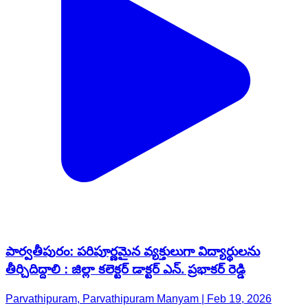
పార్వతీపురం: పరిపూర్ణమైన వ్యక్తులుగా విద్యార్థులను
తీర్చిదిద్దాలి : జిల్లా కలెక్టర్ డాక్టర్ ఎన్. ప్రభాకర్ రెడ్డి
Parvathipuram, Parvathipuram Manyam | Feb 19, 2026