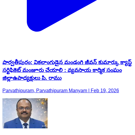
పార్వతీపురం: వికలాంగుడైన మండంగి జీవన్ కుమార్కు క్యాస్ట్
సర్టిఫికెట్ మంజూరు చేయాలి : వ్యవసాయ కార్మిక సంఘం
జిల్లాఉపాధ్యక్షులు పి. రాము
Parvathipuram, Parvathipuram Manyam | Feb 19, 2026