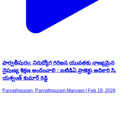
పార్వతీపురం: నిరుద్యోగ గిరిజన యువతకు నాణ్యమైన
నైపుణ్య శిక్షణ అందించాలి : ఐటిడిఏ ప్రాజెక్టు అధికారి సి.
యశ్వంత్ కుమార్ రెడ్డి
Parvathipuram, Parvathipuram Manyam | Feb 19, 2026