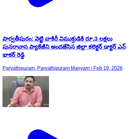
పార్వతీపురం: వెట్టి చాకిరీ విముక్తుడికి రూ.3 లక్షలు
పునరావాస ప్యాకేజీని అందజేసిన జిల్లా కలెక్టర్ డాక్టర్ ఎన్
భాకర్ రెడ్డి
Parvathipuram, Parvathipuram Manyam | Feb 19, 2026