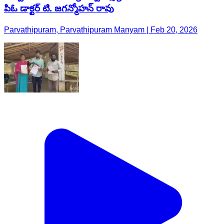
పిఓ డాక్టర్ టి. జగన్మోహన్ రావు
Parvathipuram, Parvathipuram Manyam | Feb 20, 2026