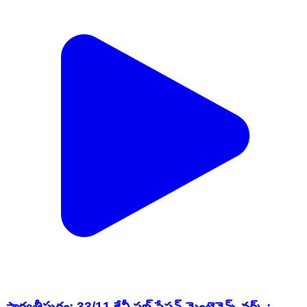
పార్వతీపురం: 33/11 కేవీ సబ్ స్టేషన్ మెంటెనెన్స్ వర్క్ :