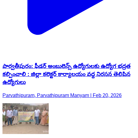
పార్వతీపురం: ఫీడర్ అంబులెన్స్ ఉద్యోగులకు ఉద్యోగ భద్రత
కల్పించాలి : జిల్లా కలెక్టర్ కార్యాలయం వద్ద నిరసన తెలిపిన
ఉద్యోగులు
Parvathipuram, Parvathipuram Manyam | Feb 20, 2026