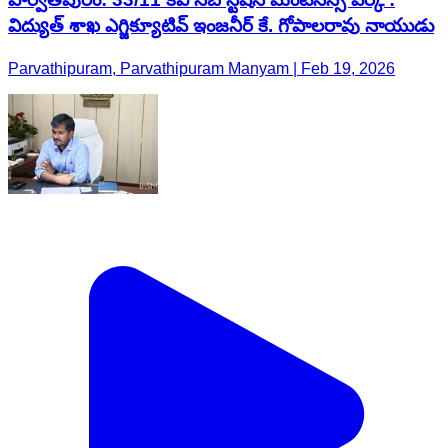
విద్యుత్ శాఖ ఎగ్జిక్యూటివ్ ఇంజనీర్ కే. గోపాలరావు నాయుడు
Parvathipuram, Parvathipuram Manyam | Feb 19, 2026