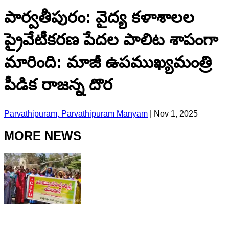
పార్వతీపురం: వైద్య కళాశాలల
ప్రైవేటీకరణ పేదల పాలిట శాపంగా
మారింది: మాజీ ఉపముఖ్యమంత్రి
పీడిక రాజన్న దొర
Parvathipuram, Parvathipuram Manyam
|
Nov 1, 2025
MORE NEWS