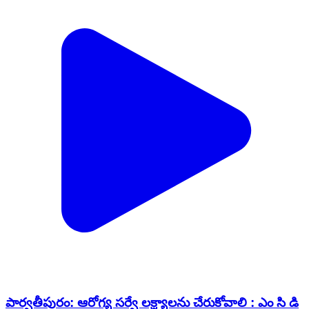
పార్వతీపురం: ఆరోగ్య సర్వే లక్ష్యాలను చేరుకోవాలి : ఎం సి డి