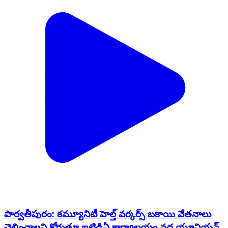
పార్వతీపురం: కమ్యూనిటీ హెల్త్ వర్కర్స్ బకాయి వేతనాలు
చెల్లించాలని కోరుతూ ఐటిడిఏ కార్యాలయం వద్ద యూనియన్