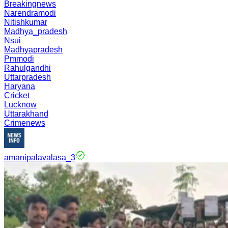
Breakingnews
Narendramodi
Nitishkumar
Madhya_pradesh
Nsui
Madhyapradesh
Pmmodi
Rahulgandhi
Uttarpradesh
Haryana
Cricket
Lucknow
Uttarakhand
Crimenews
amanipalavalasa_3