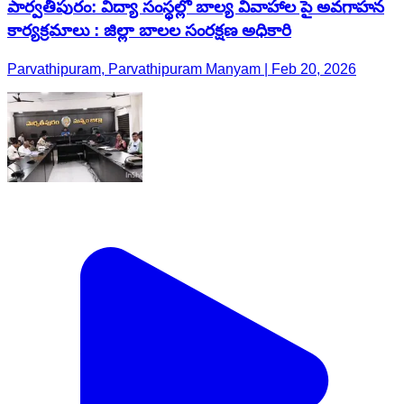
పార్వతీపురం: విద్యా సంస్థల్లో బాల్య వివాహాల పై అవగాహన
కార్యక్రమాలు : జిల్లా బాలల సంరక్షణ అధికారి
Parvathipuram, Parvathipuram Manyam | Feb 20, 2026