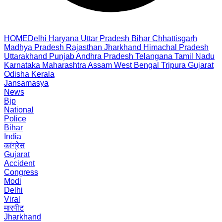
HOME
Delhi
Haryana
Uttar Pradesh
Bihar
Chhattisgarh
Madhya Pradesh
Rajasthan
Jharkhand
Himachal Pradesh
Uttarakhand
Punjab
Andhra Pradesh
Telangana
Tamil Nadu
Karnataka
Maharashtra
Assam
West Bengal
Tripura
Gujarat
Odisha
Kerala
Jansamasya
News
Bjp
National
Police
Bihar
India
कांग्रेस
Gujarat
Accident
Congress
Modi
Delhi
Viral
मारपीट
Jharkhand