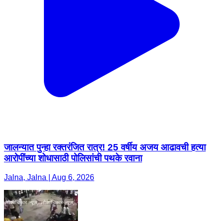
जालन्यात पुन्हा रक्तरंजित रात्र! 25 वर्षीय अजय आढावची हत्या
आरोपींच्या शोधासाठी पोलिसांची पथके रवाना
Jalna, Jalna | Aug 6, 2026