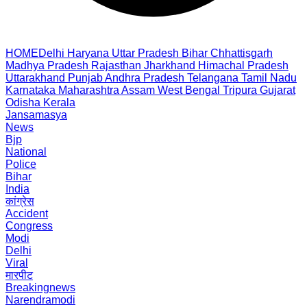
HOME
Delhi
Haryana
Uttar Pradesh
Bihar
Chhattisgarh
Madhya Pradesh
Rajasthan
Jharkhand
Himachal Pradesh
Uttarakhand
Punjab
Andhra Pradesh
Telangana
Tamil Nadu
Karnataka
Maharashtra
Assam
West Bengal
Tripura
Gujarat
Odisha
Kerala
Jansamasya
News
Bjp
National
Police
Bihar
India
कांग्रेस
Accident
Congress
Modi
Delhi
Viral
मारपीट
Breakingnews
Narendramodi