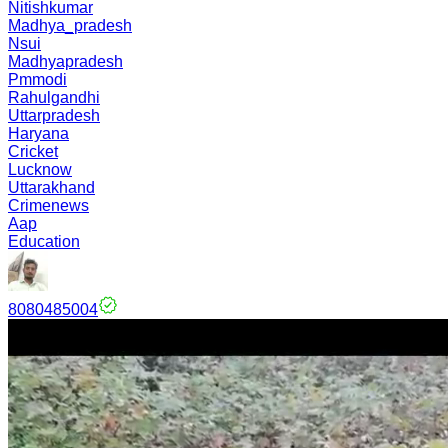
Nitishkumar
Madhya_pradesh
Nsui
Madhyapradesh
Pmmodi
Rahulgandhi
Uttarpradesh
Haryana
Cricket
Lucknow
Uttarakhand
Crimenews
Aap
Education
8080485004