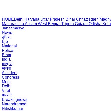
HOME
Delhi
Haryana
Uttar Pradesh
Bihar
Chhattisgarh
Madhy
Maharashtra
Assam
West Bengal
Tripura
Gujarat
Odisha
Kera
Jansamasya
News
पुलिस
Bjp
National
Police
Bihar
India
कांग्रेस
भाजपा
Accident
Congress
Modi
Delhi
Viral
मारपीट
Breakingnews
Narendramodi
Nitishkumar