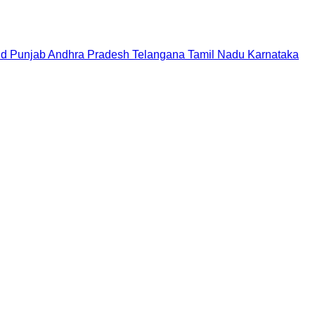
nd
Punjab
Andhra Pradesh
Telangana
Tamil Nadu
Karnataka