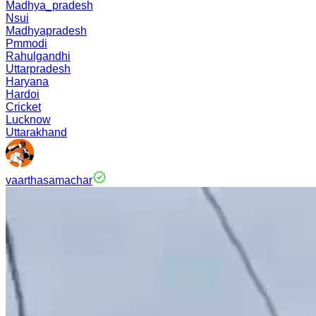
Madhya_pradesh
Nsui
Madhyapradesh
Pmmodi
Rahulgandhi
Uttarpradesh
Haryana
Hardoi
Cricket
Lucknow
Uttarakhand
vaarthasamachar