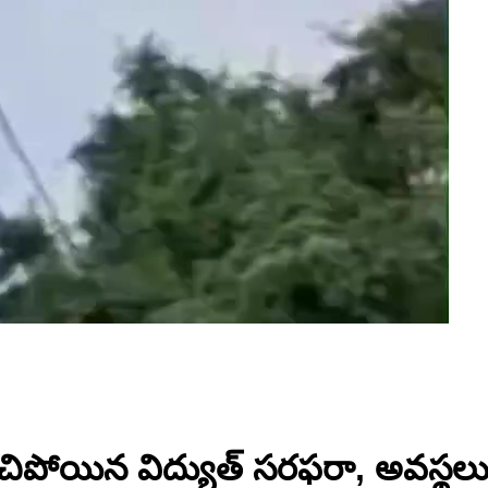
నిలిచిపోయిన విద్యుత్ సరఫరా, అవస్థల