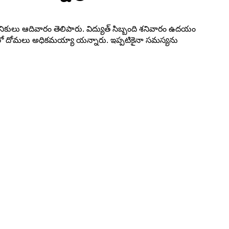
స్థానికులు ఆదివారం తెలిపారు. విద్యుత్ సిబ్బంది శనివారం ఉదయం
ంతో ఇండ్లలో దోమలు అధికమయ్యా యన్నారు. ఇప్పటికైనా సమస్యను