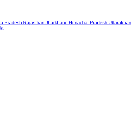
a Pradesh
Rajasthan
Jharkhand
Himachal Pradesh
Uttarakha
la