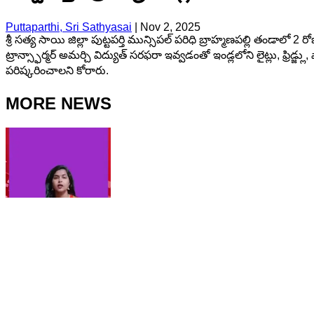
Puttaparthi, Sri Sathyasai
|
Nov 2, 2025
శ్రీ సత్య సాయి జిల్లా పుట్టపర్తి మున్సిపల్ పరిధి బ్రాహ్మణపల్లి తండ
ట్రాన్స్ఫార్మర్ అమర్చి విద్యుత్ సరఫరా ఇవ్వడంతో ఇండ్లలోని లైట్లు, ఫ్ర
పరిష్కరించాలని కోరారు.
MORE NEWS