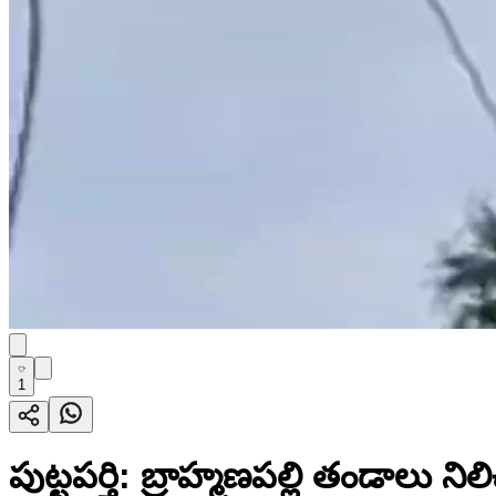
1
పుట్టపర్తి: బ్రాహ్మణపల్లి తండాలు 