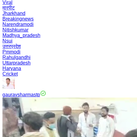
Viral
मारपीट
Jharkhand
Breakingnews
Narendramodi
Nitishkumar
Madhya_pradesh
Nsui
उत्तरप्रदेश
Pmmodi
Rahulgandhi
Uttarpradesh
Haryana
Cricket
gauravsharmastp