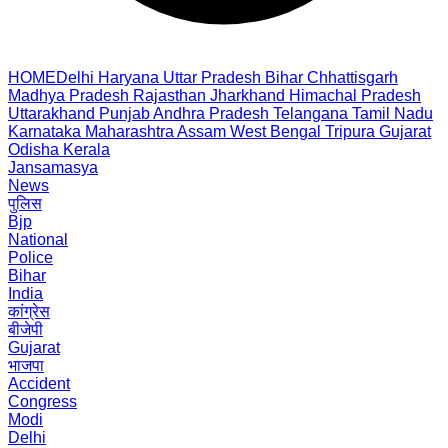
HOME
Delhi
Haryana
Uttar Pradesh
Bihar
Chhattisgarh
Madhya Pradesh
Rajasthan
Jharkhand
Himachal Pradesh
Uttarakhand
Punjab
Andhra Pradesh
Telangana
Tamil Nadu
Karnataka
Maharashtra
Assam
West Bengal
Tripura
Gujarat
Odisha
Kerala
Jansamasya
News
पुलिस
Bjp
National
Police
Bihar
India
कांग्रेस
बीजेपी
Gujarat
भाजपा
Accident
Congress
Modi
Delhi