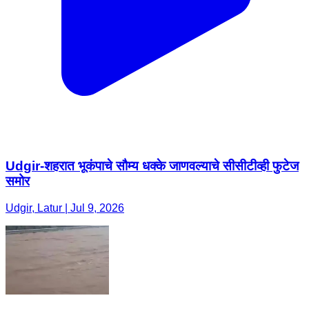
Udgir-शहरात भूकंपाचे सौम्य धक्के जाणवल्याचे सीसीटीव्ही फुटेज
समोर
Udgir, Latur | Jul 9, 2026