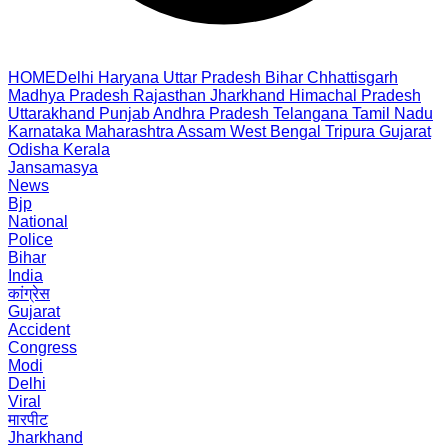
HOME
Delhi
Haryana
Uttar Pradesh
Bihar
Chhattisgarh
Madhya Pradesh
Rajasthan
Jharkhand
Himachal Pradesh
Uttarakhand
Punjab
Andhra Pradesh
Telangana
Tamil Nadu
Karnataka
Maharashtra
Assam
West Bengal
Tripura
Gujarat
Odisha
Kerala
Jansamasya
News
Bjp
National
Police
Bihar
India
कांग्रेस
Gujarat
Accident
Congress
Modi
Delhi
Viral
मारपीट
Jharkhand