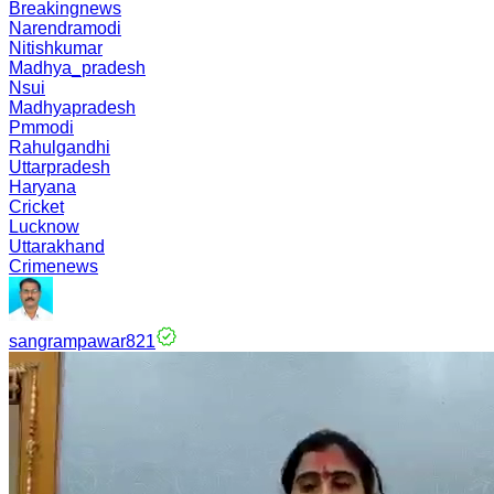
Breakingnews
Narendramodi
Nitishkumar
Madhya_pradesh
Nsui
Madhyapradesh
Pmmodi
Rahulgandhi
Uttarpradesh
Haryana
Cricket
Lucknow
Uttarakhand
Crimenews
sangrampawar821