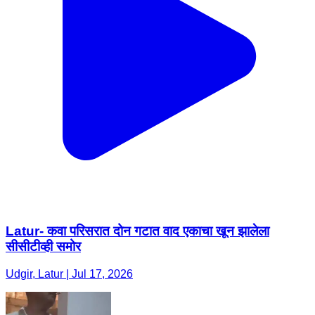
Latur- कवा परिसरात दोन गटात वाद एकाचा खून झालेला
सीसीटीव्ही समोर
Udgir, Latur | Jul 17, 2026