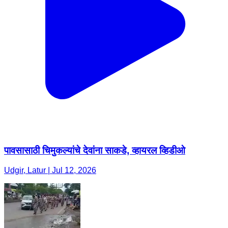
पावसासाठी चिमुकल्यांचे देवांना साकडे, व्हायरल व्हिडीओ
Udgir, Latur | Jul 12, 2026