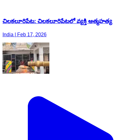
చిలకలూరిపేట: చిలకలూరిపేటలో వ్యక్తి ఆత్మహత్య
India | Feb 17, 2026