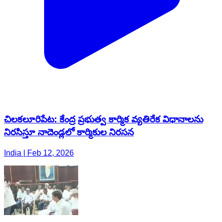
చిలకలూరిపేట: కేంద్ర ప్రభుత్వ కార్మిక వ్యతిరేక విధానాలను
నిరసిస్తూ నాదెండ్లలో కార్మికుల నిరసన
India | Feb 12, 2026