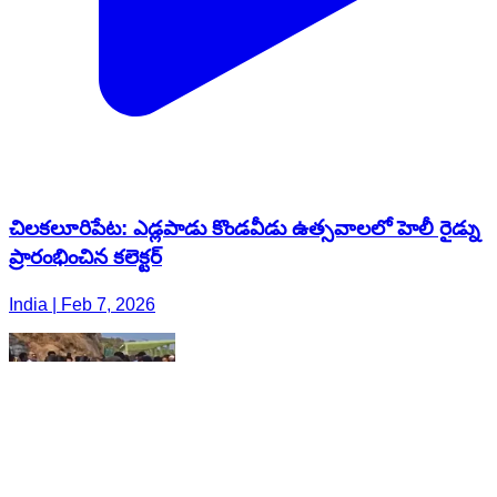
చిలకలూరిపేట: ఎడ్లపాడు కొండవీడు ఉత్సవాలలో హెలీ రైడ్ను
ప్రారంభించిన కలెక్టర్
India | Feb 7, 2026