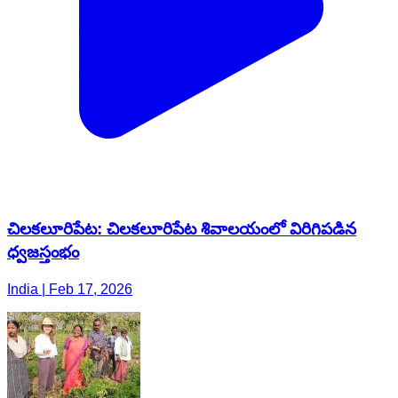
చిలకలూరిపేట: చిలకలూరిపేట శివాలయంలో విరిగిపడిన
ధ్వజస్తంభం
India | Feb 17, 2026