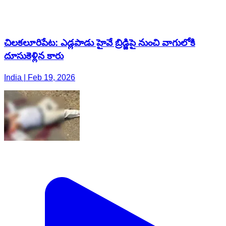
చిలకలూరిపేట: ఎడ్లపాడు హైవే బ్రిడ్జిపై నుంచి వాగులోకి
దూసుకెళ్లిన కారు
India | Feb 19, 2026