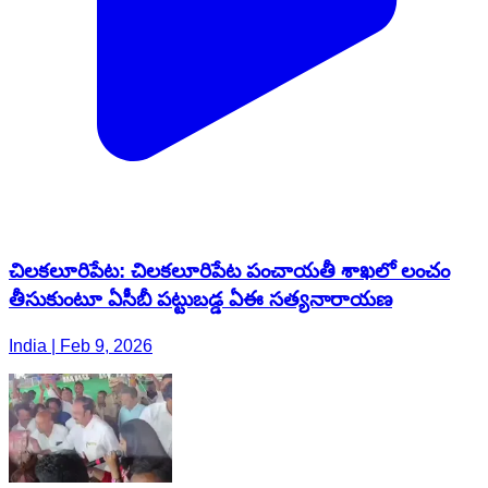
చిలకలూరిపేట: చిలకలూరిపేట పంచాయతీ శాఖలో లంచం
తీసుకుంటూ ఏసీబీ పట్టుబడ్డ ఏఈ సత్యనారాయణ
India | Feb 9, 2026