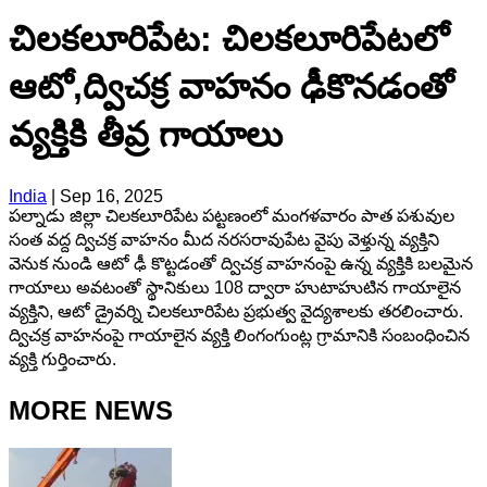
చిలకలూరిపేట: చిలకలూరిపేటలో
ఆటో,ద్విచక్ర వాహనం ఢీకొనడంతో
వ్యక్తికి తీవ్ర గాయాలు
India
|
Sep 16, 2025
పల్నాడు జిల్లా చిలకలూరిపేట పట్టణంలో మంగళవారం పాత పశువుల
సంత వద్ద ద్విచక్ర వాహనం మీద నరసరావుపేట వైపు వెళ్తున్న వ్యక్తిని
వెనుక నుండి ఆటో ఢీ కొట్టడంతో ద్విచక్ర వాహనంపై ఉన్న వ్యక్తికి బలమైన
గాయాలు అవటంతో స్థానికులు 108 ద్వారా హుటాహుటిన గాయాలైన
వ్యక్తిని, ఆటో డ్రైవర్ని చిలకలూరిపేట ప్రభుత్వ వైద్యశాలకు తరలించారు.
ద్విచక్ర వాహనంపై గాయాలైన వ్యక్తి లింగంగుంట్ల గ్రామానికి సంబంధించిన
వ్యక్తి గుర్తించారు.
MORE NEWS