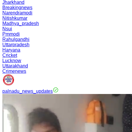
Jharkhand
Breakingnews
Narendramodi
Nitishkumar
Madhya_pradesh
Nsui
Pmmodi
Rahulgandhi
Uttarpradesh
Haryana
Cricket
Lucknow
Uttarakhand
Crimenews
palnadu_news_updates