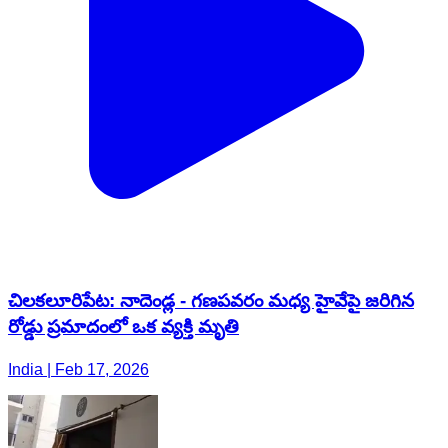
చిలకలూరిపేట: నాదెండ్ల - గణపవరం మధ్య హైవేపై జరిగిన
రోడ్డు ప్రమాదంలో ఒక వ్యక్తి మృతి
India | Feb 17, 2026