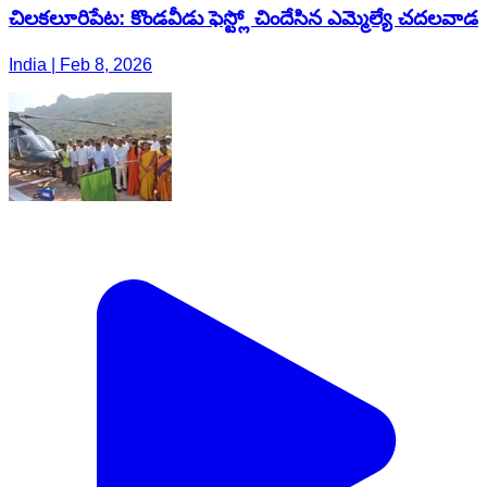
చిలకలూరిపేట: కొండవీడు ఫెస్ట్లో చిందేసిన ఎమ్మెల్యే చదలవాడ
India | Feb 8, 2026