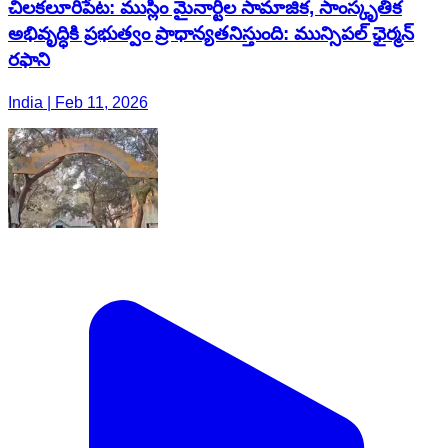
చిలకలూరిపేట: ముస్లిం మైనార్టీల సామాజిక, సాంస్కృతిక
అభివృద్ధికి ప్రభుత్వం ప్రాధాన్యతనిస్తుంది: మున్సిపల్ ఛైర్మన్
రఫాని
India | Feb 11, 2026