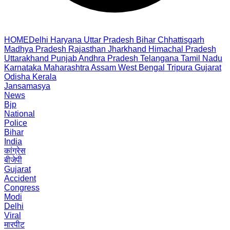
HOME
Delhi
Haryana
Uttar Pradesh
Bihar
Chhattisgarh
Madhya Pradesh
Rajasthan
Jharkhand
Himachal Pradesh
Uttarakhand
Punjab
Andhra Pradesh
Telangana
Tamil Nadu
Karnataka
Maharashtra
Assam
West Bengal
Tripura
Gujarat
Odisha
Kerala
Jansamasya
News
Bjp
National
Police
Bihar
India
कांग्रेस
बीजेपी
Gujarat
Accident
Congress
Modi
Delhi
Viral
मारपीट