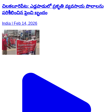
చిలకలూరిపేట: ఎడ్లపాడులో ప్రకృతి వ్యవసాయ పొలాలను
పరిశీలించిన ఫ్రెంచి బృందం
India | Feb 14, 2026