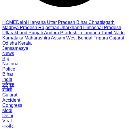
HOME
Delhi
Haryana
Uttar Pradesh
Bihar
Chhattisgarh
Madhya Pradesh
Rajasthan
Jharkhand
Himachal Pradesh
Uttarakhand
Punjab
Andhra Pradesh
Telangana
Tamil Nadu
Karnataka
Maharashtra
Assam
West Bengal
Tripura
Gujarat
Odisha
Kerala
Jansamasya
News
Bjp
National
Police
Bihar
India
कांग्रेस
बीजेपी
Gujarat
Accident
Congress
Modi
Delhi
Viral
मारपीट