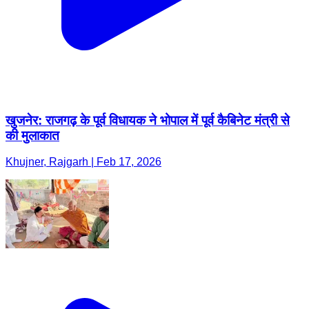
खुजनेर: राजगढ़ के पूर्व विधायक ने भोपाल में पूर्व कैबिनेट मंत्री से
की मुलाकात
Khujner, Rajgarh | Feb 17, 2026