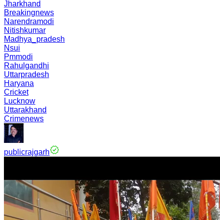
Jharkhand
Breakingnews
Narendramodi
Nitishkumar
Madhya_pradesh
Nsui
Pmmodi
Rahulgandhi
Uttarpradesh
Haryana
Cricket
Lucknow
Uttarakhand
Crimenews
publicrajgarh