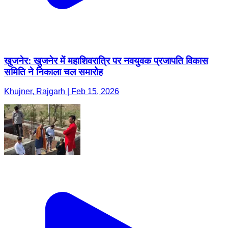
खुजनेर: खुजनेर में महाशिवरात्रि पर नवयुवक प्रजापति विकास
समिति ने निकाला चल समारोह
Khujner, Rajgarh | Feb 15, 2026