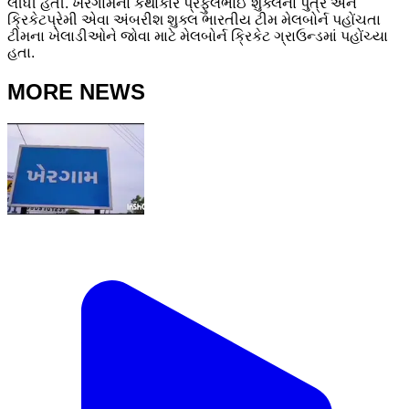
લીધી હતી. ખેરગામના કથાકાર પ્રફુલભાઈ શુક્લના પુત્ર અને
ક્રિકેટપ્રેમી એવા અંબરીશ શુક્લ ભારતીય ટીમ મેલબોર્ન પહોંચતા
ટીમના ખેલાડીઓને જોવા માટે મેલબોર્ન ક્રિકેટ ગ્રાઉન્ડમાં પહોંચ્યા
હતા.
MORE NEWS