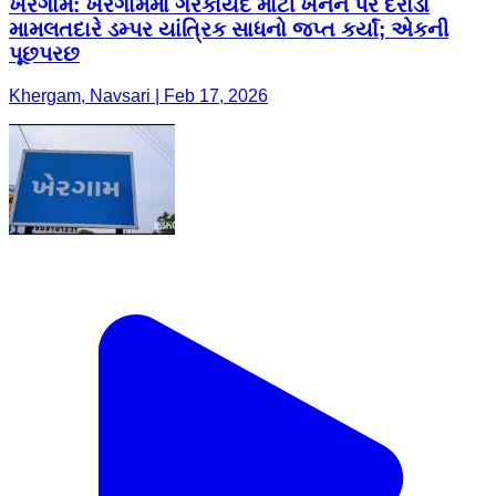
ખેરગામ: ખેરગામમાં ગેરકાયદે માટી ખનન પર દરોડા
મામલતદારે ડમ્પર યાંત્રિક સાધનો જપ્ત કર્યાં; એકની
પૂછપરછ
Khergam, Navsari | Feb 17, 2026