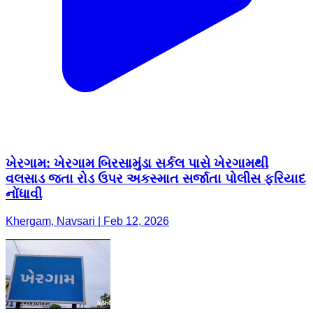
ખેરગામ: ખેરગામ બિરસામુંડા સર્કલ પાસે ખેરગામથી
વલસાડ જતા રોડ ઉપર અકસ્માત સર્જાતા પોલીસ ફરિયાદ
નોંધાવી
Khergam, Navsari | Feb 12, 2026