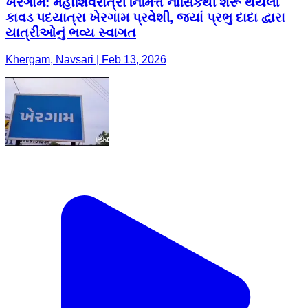
ખેરગામ: મહાશિવરાત્રી નિમિત્તે નાસિકથી શરૂ થયેલી
કાવડ પદયાત્રા ખેરગામ પ્રવેશી, જ્યાં પ્રભુ દાદા દ્વારા
યાત્રીઓનું ભવ્ય સ્વાગત
Khergam, Navsari | Feb 13, 2026