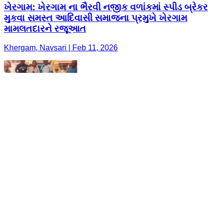
ખેરગામ: ખેરગામ ના ભૈરવી નજીક વળાંકમાં સ્પીડ બ્રેકર
મુકવા સમસ્ત આદિવાસી સમાજના પ્રમુખે ખેરગામ
મામલતદારને રજૂઆત
Khergam, Navsari | Feb 11, 2026