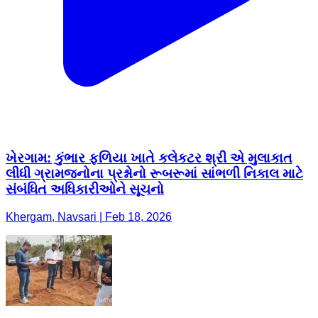
ખેરગામ: કુંભાર ફળિયા ખાતે કલેકટર શ્રી એ મુલાકાત
લીધી ગ્રામજનોના પ્રશ્નોનો રૂબરૂમાં સાંભળી નિકાલ માટે
સંબંધિત અધિકારીઓને સૂચનો
Khergam, Navsari | Feb 18, 2026