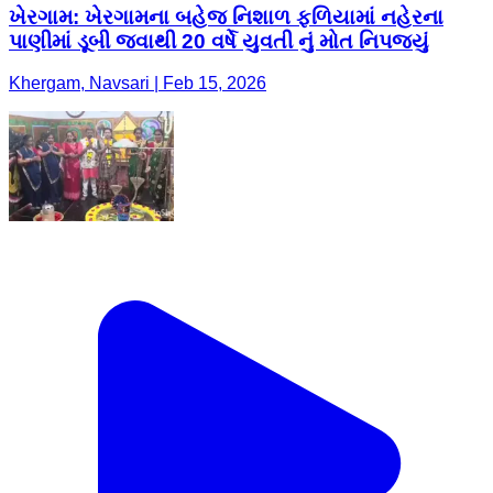
ખેરગામ: ખેરગામના બહેજ નિશાળ ફળિયામાં નહેરના
પાણીમાં ડૂબી જવાથી 20 વર્ષે યુવતી નું મોત નિપજ્યું
Khergam, Navsari | Feb 15, 2026