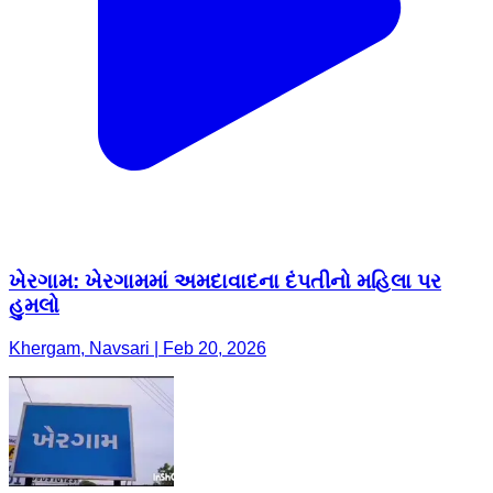
ખેરગામ: ખેરગામમાં અમદાવાદના દંપતીનો મહિલા પર
હુમલો
Khergam, Navsari | Feb 20, 2026