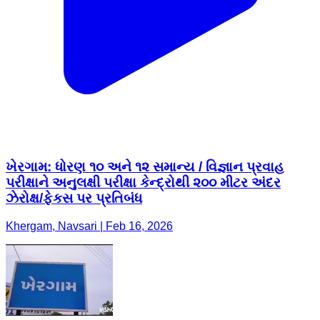
ખેરગામ: ધોરણ ૧૦ અને ૧૨ સમાન્ય / વિજ્ઞાન પ્રવાહ
પરીક્ષાને અનુલક્ષી પરીક્ષા કેન્દ્રોથી ૨૦૦ મીટર અંદર
ઝેરોક્ષ/ફેકસ પર પ્રતિબંધ
Khergam, Navsari | Feb 16, 2026