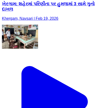
ખેરગામ: શહેરમાં પરિણીતા પર હુમલામાં 3 સામે ગુનો
દાખલ
Khergam, Navsari | Feb 19, 2026