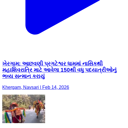
ખેરગામ: આછવણી પ્રગટેશ્વર ધામમાં નાસિકથી
મહાશિવરાત્રિ માટે આવેલા 150થી વધુ પદયાત્રીઓનું
ભવ્ય સન્માન કરાયું
Khergam, Navsari | Feb 14, 2026