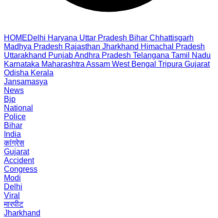
HOME
Delhi
Haryana
Uttar Pradesh
Bihar
Chhattisgarh
Madhya Pradesh
Rajasthan
Jharkhand
Himachal Pradesh
Uttarakhand
Punjab
Andhra Pradesh
Telangana
Tamil Nadu
Karnataka
Maharashtra
Assam
West Bengal
Tripura
Gujarat
Odisha
Kerala
Jansamasya
News
Bjp
National
Police
Bihar
India
कांग्रेस
Gujarat
Accident
Congress
Modi
Delhi
Viral
मारपीट
Jharkhand