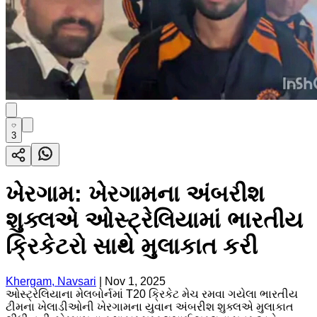
3
ખેરગામ: ખેરગામના અંબરીશ
શુક્લએ ઓસ્ટ્રેલિયામાં ભારતીય
ક્રિકેટરો સાથે મુલાકાત કરી
Khergam, Navsari
|
Nov 1, 2025
ઓસ્ટ્રેલિયાના મેલબોર્નમાં T20 ક્રિકેટ મેચ રમવા ગયેલા ભારતીય
ટીમના ખેલાડીઓની ખેરગામના યુવાન અંબરીશ શુક્લએ મુલાકાત