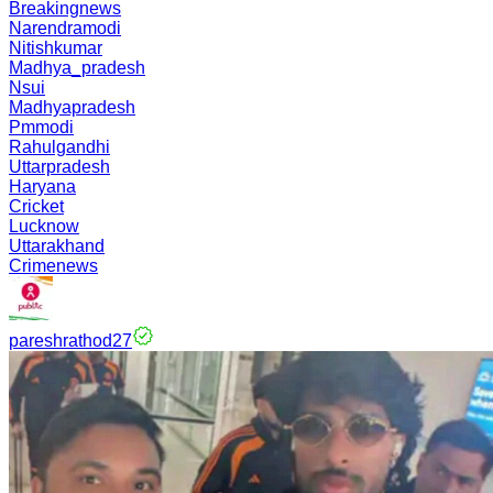
Breakingnews
Narendramodi
Nitishkumar
Madhya_pradesh
Nsui
Madhyapradesh
Pmmodi
Rahulgandhi
Uttarpradesh
Haryana
Cricket
Lucknow
Uttarakhand
Crimenews
pareshrathod27