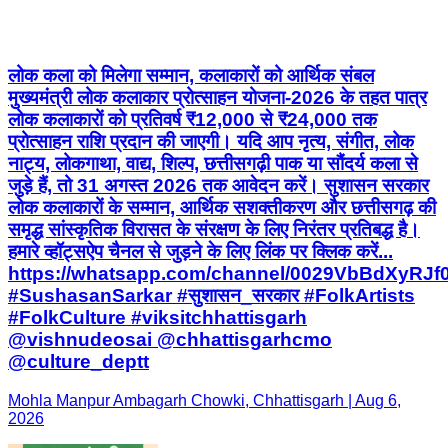
लोक कला को मिलेगा सम्मान, कलाकारों को आर्थिक संबल
मुख्यमंत्री लोक कलाकार प्रोत्साहन योजना-2026 के तहत पात्र
लोक कलाकारों को प्रतिवर्ष ₹12,000 से ₹24,000 तक
प्रोत्साहन राशि प्रदान की जाएगी। यदि आप नृत्य, संगीत, लोक
नाट्य, लोकगाथा, वाद्य, शिल्प, छत्तीसगढ़ी पाक या सौंदर्य कला से
जुड़े हैं, तो 31 अगस्त 2026 तक आवेदन करें। सुशासन सरकार
लोक कलाकारों के सम्मान, आर्थिक सशक्तीकरण और छत्तीसगढ़ की
समृद्ध सांस्कृतिक विरासत के संरक्षण के लिए निरंतर प्रतिबद्ध है।
हमारे व्हॉट्सऐप चैनल से जुड़ने के लिए लिंक पर क्लिक करें...
https://whatsapp.com/channel/0029VbBdXyRJ
#SushasanSarkar #सुशासन_सरकार #FolkArtists
#FolkCulture #viksitchhattisgarh
@vishnudeosai @chhattisgarhcmo
@culture_deptt
Mohla Manpur Ambagarh Chowki, Chhattisgarh | Aug 6,
2026