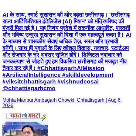
AI के साथ, स्मार्ट सुशासन की ओर बढ़ता छत्तीसगढ़। 'छत्तीसगढ़
राज्य आर्टिफिशियल इंटेलिजेंस (AI) मिशन' को मंत्रिपरिषद की
मंजूरी मिल गई है। यह निर्णय प्रदेश में तकनीक आधारित, पारदर्शी
और भविष्य उन्मुख सुशासन की दिशा में एक महत्वपूर्ण कदम है। AI
के माध्यम से शासकीय सेवाएं अधिक तेज़, सरल और प्रभावी
बनेंगी। साथ ही युवाओं के लिए कौशल विकास, नवाचार, स्टार्टअप
और रोजगार के नए अवसर सृजित होंगे। डिजिटल नवाचार को
जनकल्याण से जोड़ते हुए हम विकसित छत्तीसगढ़ की मजबूत नींव
तैयार कर रहे हैं। #ChhattisgarhAIMission
#ArtificialIntelligence #skilldevelopment
#viksitchhattisgarh #vishnudeosai
@chhattisgarhcmo
Mohla Manpur Ambagarh Chowki, Chhattisgarh | Aug 6,
2026