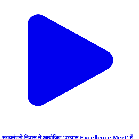
मुख्यमंत्री निवास में आयोजित 'प्रयास Excellence Meet' में
NEET-2026 के सफल विद्यार्थियों से मुख्यमंत्री श्री विष्णु देव
साय ने संवाद कर उनके अनुभव, संघर्ष और सफलता की प्रेरक
यात्रा को जाना। इस आत्मीय बातचीत को जल्द ही आप सभी के
साथ साझा किया जाएगा। #chhattishgarh
#mmacdistrict_cg #eduaction