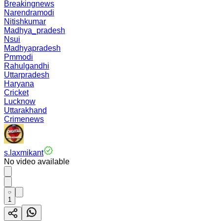
Breakingnews
Narendramodi
Nitishkumar
Madhya_pradesh
Nsui
Madhyapradesh
Pmmodi
Rahulgandhi
Uttarpradesh
Haryana
Cricket
Lucknow
Uttarakhand
Crimenews
s.laxmikant
No video available
1