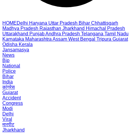
HOME
Delhi
Haryana
Uttar Pradesh
Bihar
Chhattisgarh
Madhya Pradesh
Rajasthan
Jharkhand
Himachal Pradesh
Uttarakhand
Punjab
Andhra Pradesh
Telangana
Tamil Nadu
Karnataka
Maharashtra
Assam
West Bengal
Tripura
Gujarat
Odisha
Kerala
Jansamasya
News
Bjp
National
Police
Bihar
India
कांग्रेस
Gujarat
Accident
Congress
Modi
Delhi
Viral
मारपीट
Jharkhand