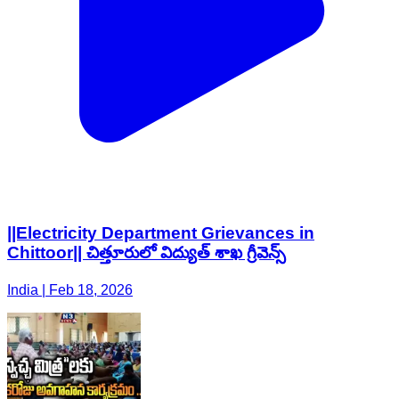
||Electricity Department Grievances in
Chittoor|| చిత్తూరులో విద్యుత్ శాఖ గ్రీవెన్స్
India | Feb 18, 2026