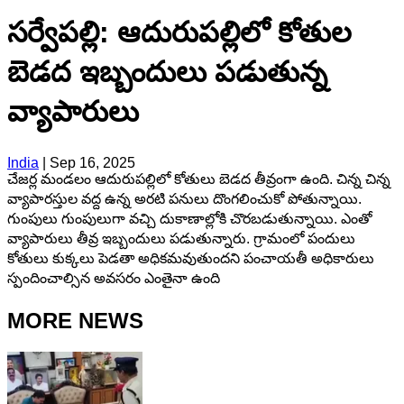
సర్వేపల్లి: ఆదురుపల్లిలో కోతుల
బెడద ఇబ్బందులు పడుతున్న
వ్యాపారులు
India
|
Sep 16, 2025
చేజర్ల మండలం ఆదురుపల్లిలో కోతులు బెడద తీవ్రంగా ఉంది. చిన్న చిన్న
వ్యాపారస్తుల వద్ద ఉన్న అరటి పనులు దొంగలించుకో పోతున్నాయి.
గుంపులు గుంపులుగా వచ్చి దుకాణాల్లోకి చొరబడుతున్నాయి. ఎంతో
వ్యాపారులు తీవ్ర ఇబ్బందులు పడుతున్నారు. గ్రామంలో పందులు
కోతులు కుక్కలు పెడతా అధికమవుతుందని పంచాయతీ అధికారులు
స్పందించాల్సిన అవసరం ఎంతైనా ఉంది
MORE NEWS