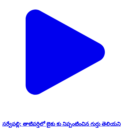
సర్వేపల్లి: తాటిపర్తిలో బైకు కు నిప్పంటించిన గుర్తు తెలియని