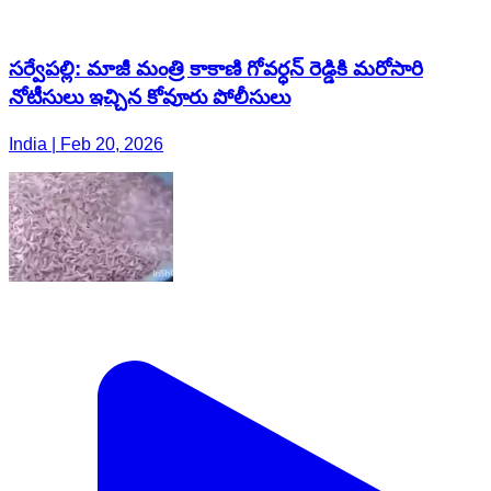
సర్వేపల్లి: మాజీ మంత్రి కాకాణి గోవర్ధన్ రెడ్డికి మరోసారి
నోటీసులు ఇచ్చిన కోవూరు పోలీసులు
India | Feb 20, 2026