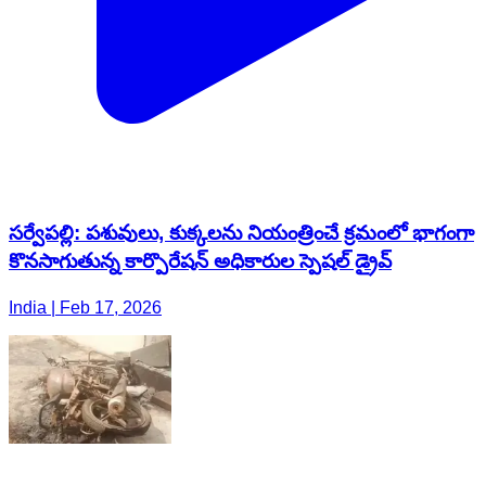
సర్వేపల్లి: పశువులు, కుక్కలను నియంత్రించే క్రమంలో భాగంగా
కొనసాగుతున్న కార్పొరేషన్ అధికారుల స్పెషల్ డ్రైవ్
India | Feb 17, 2026