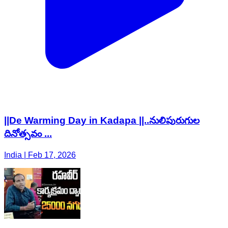
||De Warming Day in Kadapa ||..నులిపురుగుల
దినోత్సవం ...
India | Feb 17, 2026