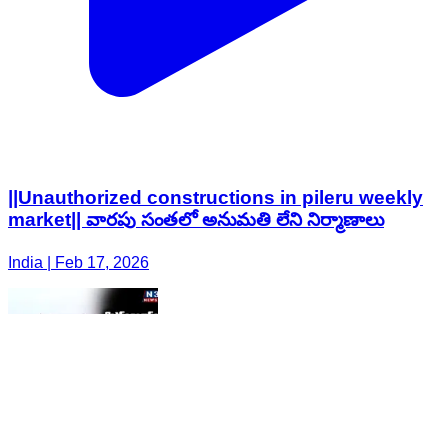
||Unauthorized constructions in pileru weekly
market|| వారపు సంతలో అనుమతి లేని నిర్మాణాలు
India | Feb 17, 2026