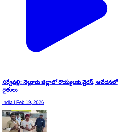
సర్వేపల్లి: నెల్లూరు జిల్లాలో రొయ్యలకు వైరస్, ఆవేదనలో
రైతులు
India | Feb 19, 2026