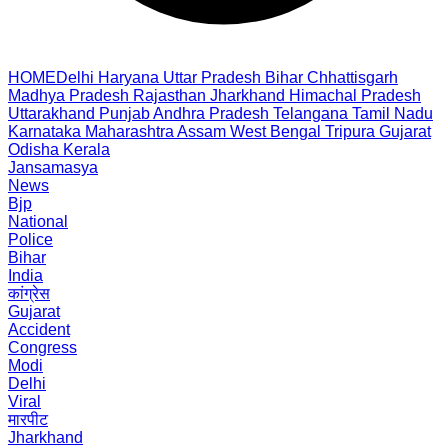
HOME
Delhi
Haryana
Uttar Pradesh
Bihar
Chhattisgarh
Madhya Pradesh
Rajasthan
Jharkhand
Himachal Pradesh
Uttarakhand
Punjab
Andhra Pradesh
Telangana
Tamil Nadu
Karnataka
Maharashtra
Assam
West Bengal
Tripura
Gujarat
Odisha
Kerala
Jansamasya
News
Bjp
National
Police
Bihar
India
कांग्रेस
Gujarat
Accident
Congress
Modi
Delhi
Viral
मारपीट
Jharkhand