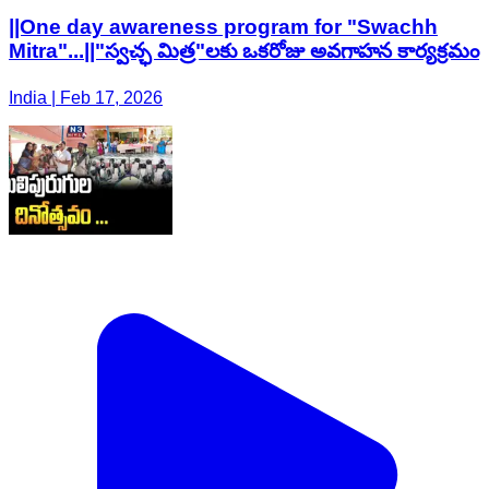
||One day awareness program for "Swachh
Mitra"...||"స్వచ్ఛ మిత్ర"లకు ఒకరోజు అవగాహన కార్యక్రమం
India | Feb 17, 2026