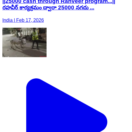
||25000 cash through Rahveer program...||
రహవీర్ కార్యక్రమం ద్వారా 25000 నగదు ...
India | Feb 17, 2026