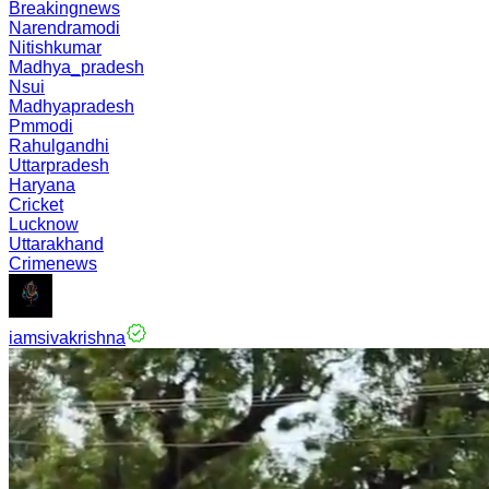
Breakingnews
Narendramodi
Nitishkumar
Madhya_pradesh
Nsui
Madhyapradesh
Pmmodi
Rahulgandhi
Uttarpradesh
Haryana
Cricket
Lucknow
Uttarakhand
Crimenews
iamsivakrishna