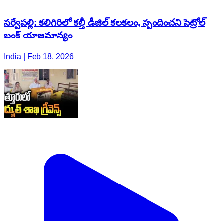
సర్వేపల్లి: కలిగిరిలో కల్తీ డీజిల్ కలకలం, స్పందించని పెట్రోల్
బంక్ యాజమాన్యం
India | Feb 18, 2026