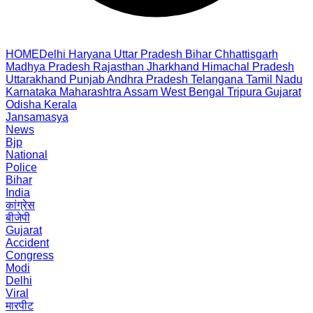
HOME
Delhi
Haryana
Uttar Pradesh
Bihar
Chhattisgarh
Madhya Pradesh
Rajasthan
Jharkhand
Himachal Pradesh
Uttarakhand
Punjab
Andhra Pradesh
Telangana
Tamil Nadu
Karnataka
Maharashtra
Assam
West Bengal
Tripura
Gujarat
Odisha
Kerala
Jansamasya
News
Bjp
National
Police
Bihar
India
कांग्रेस
बीजेपी
Gujarat
Accident
Congress
Modi
Delhi
Viral
मारपीट