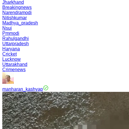
Jharkhand
Breakingnews
Narendramodi
Nitishkumar
Madhya_pradesh
Nsui
Pmmodi
Rahulgandhi
Uttarpradesh
Haryana
Cricket
Lucknow
Uttarakhand
Crimenews
manharan_kashyap