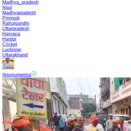
Madhya_pradesh
Nsui
Madhyapradesh
Pmmodi
Rahulgandhi
Uttarpradesh
Haryana
Hardoi
Cricket
Lucknow
Uttarakhand
rbsonumeena