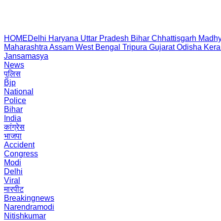
HOME
Delhi
Haryana
Uttar Pradesh
Bihar
Chhattisgarh
Madhy
Maharashtra
Assam
West Bengal
Tripura
Gujarat
Odisha
Kera
Jansamasya
News
पुलिस
Bjp
National
Police
Bihar
India
कांग्रेस
भाजपा
Accident
Congress
Modi
Delhi
Viral
मारपीट
Breakingnews
Narendramodi
Nitishkumar