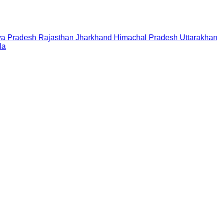
a Pradesh
Rajasthan
Jharkhand
Himachal Pradesh
Uttarakha
la