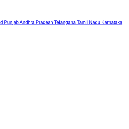
nd
Punjab
Andhra Pradesh
Telangana
Tamil Nadu
Karnataka