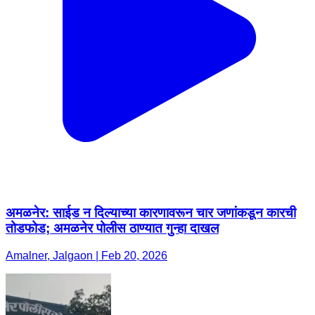
अमळनेर: साईड न दिल्याच्या कारणावरून चार जणांकडून कारची
तोडफोड; अमळनेर पोलीस ठाण्यात गुन्हा दाखल
Amalner, Jalgaon | Feb 20, 2026