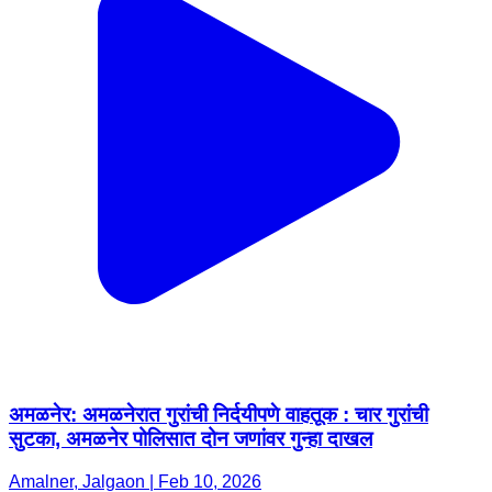
अमळनेर: अमळनेरात गुरांची निर्दयीपणे वाहतूक : चार गुरांची
सुटका, अमळनेर पोलिसात दोन जणांवर गुन्हा दाखल
Amalner, Jalgaon | Feb 10, 2026