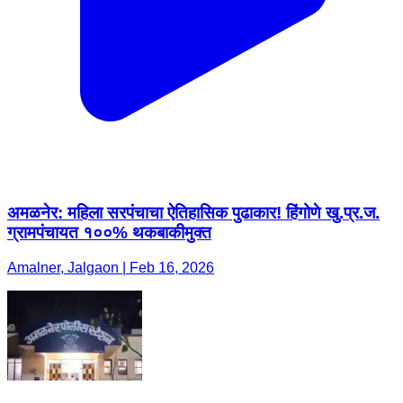
अमळनेर: महिला सरपंचाचा ऐतिहासिक पुढाकार! हिंगोणे खु.प्र.ज.
ग्रामपंचायत १००% थकबाकीमुक्त
Amalner, Jalgaon | Feb 16, 2026