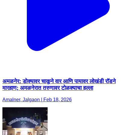
अमळनेर: डोक्यावर चाकूने वार आणि पायावर लोखंडी रॉडने
मारहाण; अमळनेरात तरुणावर टोळक्याचा हल्ला
Amalner, Jalgaon | Feb 18, 2026