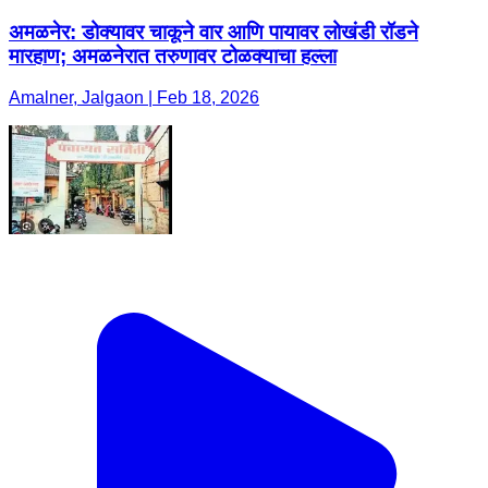
अमळनेर: डोक्यावर चाकूने वार आणि पायावर लोखंडी रॉडने
मारहाण; अमळनेरात तरुणावर टोळक्याचा हल्ला
Amalner, Jalgaon | Feb 18, 2026