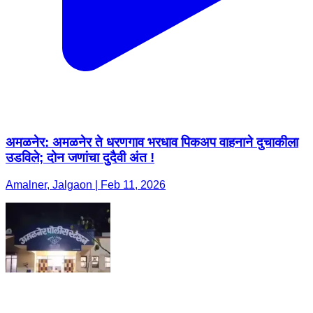
अमळनेर: अमळनेर ते धरणगाव भरधाव पिकअप वाहनाने दुचाकीला
उडविले; दोन जणांचा दुदैवी अंत !
Amalner, Jalgaon | Feb 11, 2026