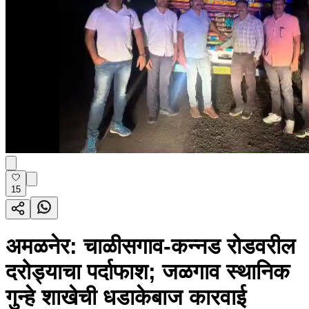
15
अमळनेर: चाळीसगाव-कन्नड रोडवरील
दरोड्याचा पर्दाफाश; जळगाव स्थानिक
गुन्हे शाखेची धडाकेबाज कारवाई