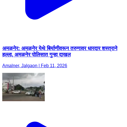
अमळनेर: अमळनेर येथे बिर्याणीवरून तरुणावर धारदार शस्त्राने
हल्ला, अमळनेर पोलिसात गुन्हा दाखल
Amalner, Jalgaon | Feb 11, 2026