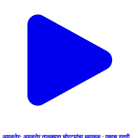
अमळनेर: अमळनेर तालुक्यात चोरट्यांचा धुमाकूळ : एकाच रात्री