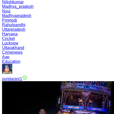
Nitishkumar
Madhya_pradesh
Nsui
Madhyapradesh
Pmmodi
Rahulgandhi
Uttarpradesh
Haryana
Cricket
Lucknow
Uttarakhand
Crimenews
Aap
Education
sunitarani1