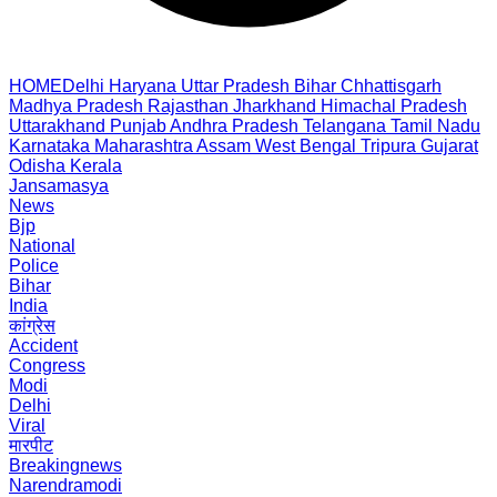
HOME
Delhi
Haryana
Uttar Pradesh
Bihar
Chhattisgarh
Madhya Pradesh
Rajasthan
Jharkhand
Himachal Pradesh
Uttarakhand
Punjab
Andhra Pradesh
Telangana
Tamil Nadu
Karnataka
Maharashtra
Assam
West Bengal
Tripura
Gujarat
Odisha
Kerala
Jansamasya
News
Bjp
National
Police
Bihar
India
कांग्रेस
Accident
Congress
Modi
Delhi
Viral
मारपीट
Breakingnews
Narendramodi