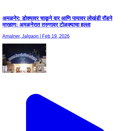
अमळनेर: डोक्यावर चाकूने वार आणि पायावर लोखंडी रॉडने
मारहाण; अमळनेरात तरुणावर टोळक्याचा हल्ला
Amalner, Jalgaon | Feb 19, 2026