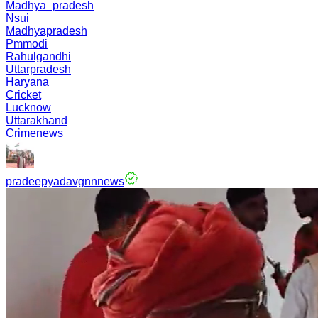
Madhya_pradesh
Nsui
Madhyapradesh
Pmmodi
Rahulgandhi
Uttarpradesh
Haryana
Cricket
Lucknow
Uttarakhand
Crimenews
pradeepyadavgnnnews