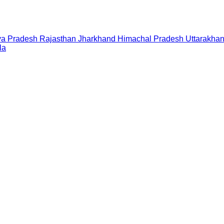
a Pradesh
Rajasthan
Jharkhand
Himachal Pradesh
Uttarakha
la