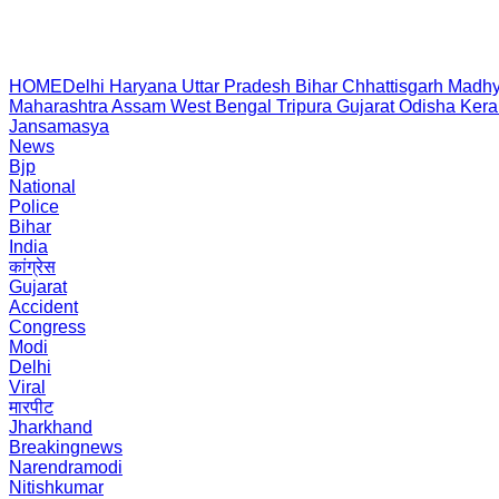
HOME
Delhi
Haryana
Uttar Pradesh
Bihar
Chhattisgarh
Madhy
Maharashtra
Assam
West Bengal
Tripura
Gujarat
Odisha
Kera
Jansamasya
News
Bjp
National
Police
Bihar
India
कांग्रेस
Gujarat
Accident
Congress
Modi
Delhi
Viral
मारपीट
Jharkhand
Breakingnews
Narendramodi
Nitishkumar