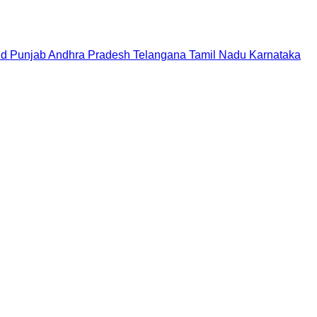
nd
Punjab
Andhra Pradesh
Telangana
Tamil Nadu
Karnataka