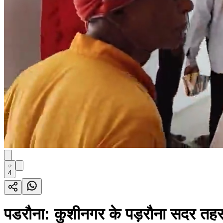
4
पडरौना: कुशीनगर के पड़रौना सदर तहस