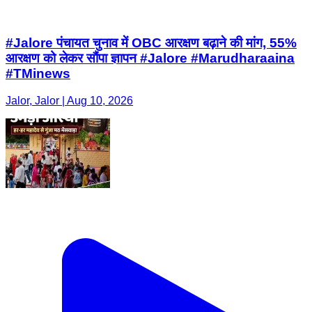
#Jalore पंचायत चुनाव में OBC आरक्षण बढ़ाने की मांग, 55%
आरक्षण को लेकर सौंपा ज्ञापन #Jalore #Marudharaaina
#TMinews
Jalor, Jalor | Aug 10, 2026