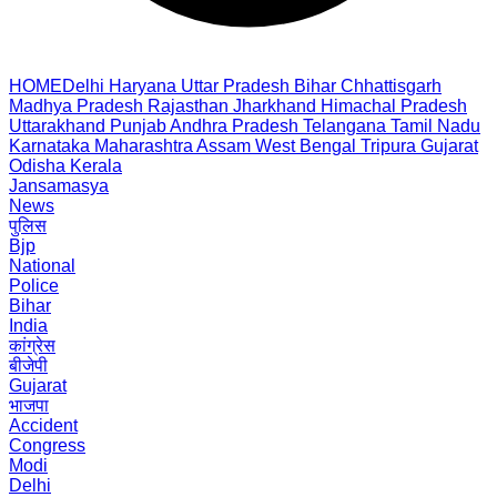
HOME
Delhi
Haryana
Uttar Pradesh
Bihar
Chhattisgarh
Madhya Pradesh
Rajasthan
Jharkhand
Himachal Pradesh
Uttarakhand
Punjab
Andhra Pradesh
Telangana
Tamil Nadu
Karnataka
Maharashtra
Assam
West Bengal
Tripura
Gujarat
Odisha
Kerala
Jansamasya
News
पुलिस
Bjp
National
Police
Bihar
India
कांग्रेस
बीजेपी
Gujarat
भाजपा
Accident
Congress
Modi
Delhi