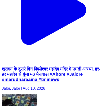
श्रावण के दूसरे दिन पिपलेश्वर महादेव मंदिर में उमड़ी आस्था, हर-
हर महादेव से गूंजा मठ भैसवाड़ा #Ahore #Jalore
#marudharaaina #tminews
Jalor, Jalor | Aug 10, 2026