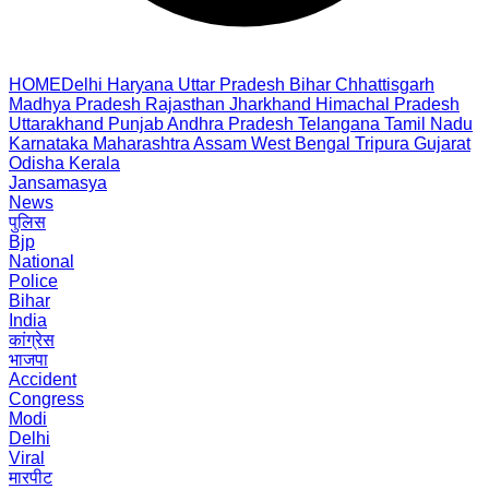
HOME
Delhi
Haryana
Uttar Pradesh
Bihar
Chhattisgarh
Madhya Pradesh
Rajasthan
Jharkhand
Himachal Pradesh
Uttarakhand
Punjab
Andhra Pradesh
Telangana
Tamil Nadu
Karnataka
Maharashtra
Assam
West Bengal
Tripura
Gujarat
Odisha
Kerala
Jansamasya
News
पुलिस
Bjp
National
Police
Bihar
India
कांग्रेस
भाजपा
Accident
Congress
Modi
Delhi
Viral
मारपीट