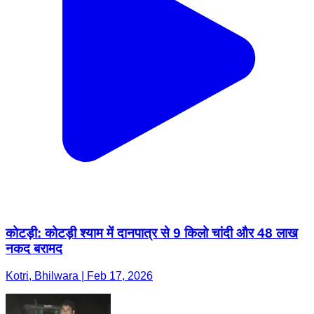
कोटड़ी: कोटड़ी श्याम में दानपात्र से 9 किलो चांदी और 48 लाख
नकद बरामद
Kotri, Bhilwara | Feb 17, 2026