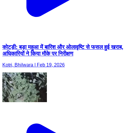
कोटड़ी: बड़ा महुआ में बारिश और ओलावृष्टि से फसल हुई खराब,
अधिकारियों ने किया मौके पर निरीक्षण
Kotri, Bhilwara | Feb 19, 2026