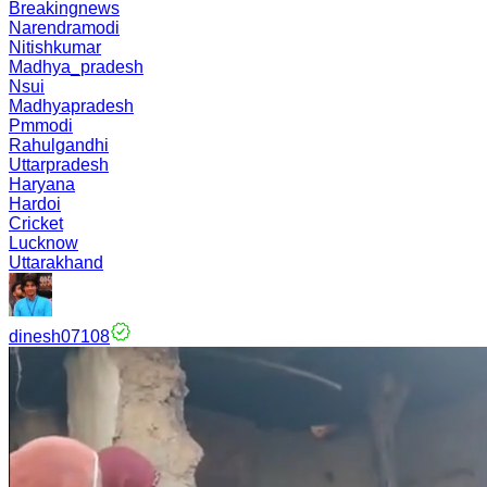
Breakingnews
Narendramodi
Nitishkumar
Madhya_pradesh
Nsui
Madhyapradesh
Pmmodi
Rahulgandhi
Uttarpradesh
Haryana
Hardoi
Cricket
Lucknow
Uttarakhand
dinesh07108