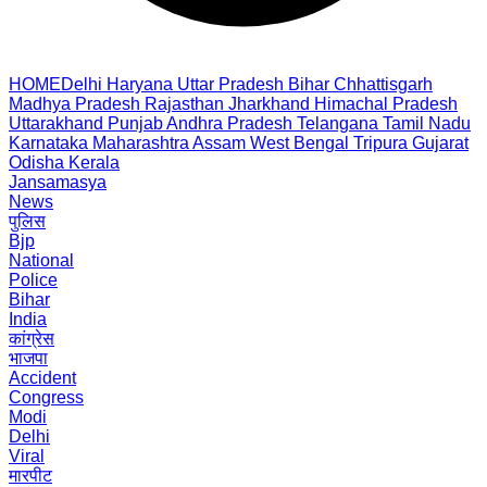
HOME
Delhi
Haryana
Uttar Pradesh
Bihar
Chhattisgarh
Madhya Pradesh
Rajasthan
Jharkhand
Himachal Pradesh
Uttarakhand
Punjab
Andhra Pradesh
Telangana
Tamil Nadu
Karnataka
Maharashtra
Assam
West Bengal
Tripura
Gujarat
Odisha
Kerala
Jansamasya
News
पुलिस
Bjp
National
Police
Bihar
India
कांग्रेस
भाजपा
Accident
Congress
Modi
Delhi
Viral
मारपीट