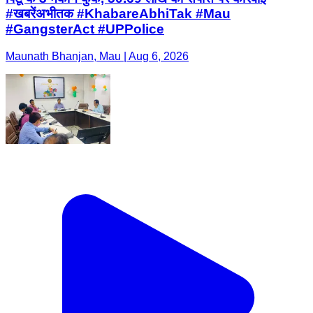
#खबरेंअभीतक #KhabareAbhiTak #Mau
#GangsterAct #UPPolice
Maunath Bhanjan, Mau | Aug 6, 2026