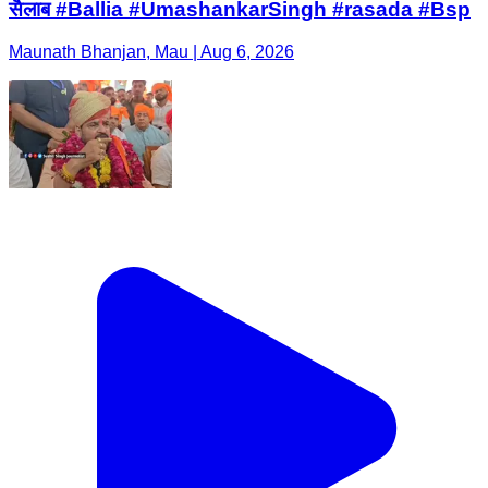
सैलाब #Ballia #UmashankarSingh #rasada #Bsp
Maunath Bhanjan, Mau | Aug 6, 2026