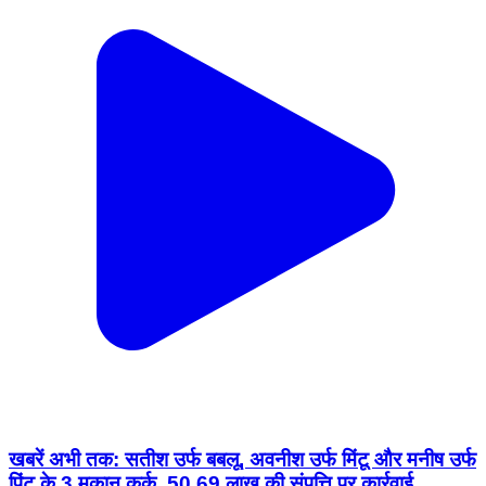
खबरें अभी तक: सतीश उर्फ बबलू, अवनीश उर्फ मिंटू और मनीष उर्फ
पिंटू के 3 मकान कुर्क, 50.69 लाख की संपत्ति पर कार्रवाई