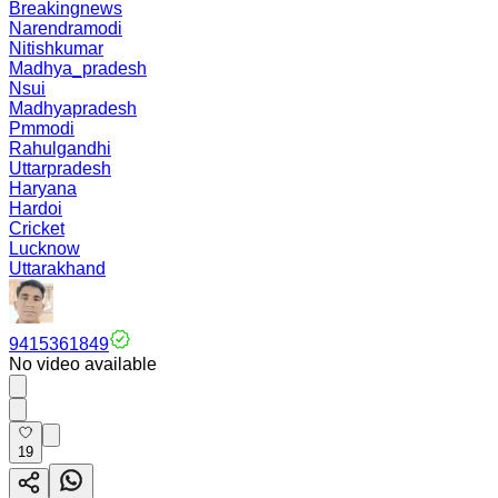
Breakingnews
Narendramodi
Nitishkumar
Madhya_pradesh
Nsui
Madhyapradesh
Pmmodi
Rahulgandhi
Uttarpradesh
Haryana
Hardoi
Cricket
Lucknow
Uttarakhand
9415361849
No video available
19