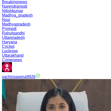
Breakingnews
Narendramodi
Nitishkumar
Madhya_pradesh
Nsui
Madhyapradesh
Pmmodi
Rahulgandhi
Uttarpradesh
Haryana
Cricket
Lucknow
Uttarakhand
Crimenews
sachinsaxena9926