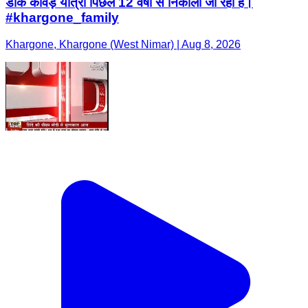
डाक कांवड़ यात्रा पिछले 12 वर्षों से निकाली जा रही है।
#khargone_family
Khargone, Khargone (West Nimar) | Aug 8, 2026