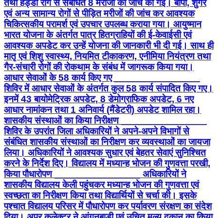
तथा हड्डी रोग से संबंधित 8 मरीजों की जांच की गई। बीपी, शुगर
एवं अन्य सामान्य रोगों से पीड़ित मरीजों की जांच कर आवश्यक
चिकित्सकीय परामर्श एवं उपचार उपलब्ध कराया गया। आयुष्मान
भारत योजना के अंतर्गत पात्र हितग्राहियों की ई-केवाईसी एवं
आवश्यक अपडेट कर उन्हें योजना की जानकारी भी दी गई। साथ ही
मातृ एवं शिशु स्वास्थ्य, नियमित टीकाकरण, एनीमिया नियंत्रण तथा
गैर-संचारी रोगों की रोकथाम के संबंध में जागरूक किया गया।
आधार सेवाओं के 58 कार्य किए गए ________________
शिविर में आधार सेवाओं के अंतर्गत कुल 58 कार्य संपादित किए गए।
इनमें 43 बायोमेट्रिक अपडेट, 8 डेमोग्राफिक अपडेट, 6 नए
आधार नामांकन तथा 1 अनिवार्य (मैंडेटरी) अपडेट शामिल रहा।
शासकीय संस्थाओं का किया निरीक्षण ________________
शिविर के उपरांत जिला अधिकारियों ने अपने-अपने विभागों से
संबंधित शासकीय संस्थाओं का निरीक्षण कर व्यवस्थाओं का जायजा
लिया। अधिकारियों ने आवश्यक सुधार एवं बेहतर सेवाएं सुनिश्चित
करने के निर्देश दिए। विद्यालय में मध्यान्ह भोजन की गुणवत्ता परखी,
किया पौधारोपण ________________ अधिकारियों ने
शासकीय विद्यालय केली पहुंचकर मध्यान्ह भोजन की गुणवत्ता एवं
स्वच्छता का निरीक्षण किया तथा विद्यार्थियों से चर्चा की। इसके
पश्चात विद्यालय परिसर में पौधारोपण कर पर्यावरण संरक्षण का संदेश
दिया। अपर कलेक्टर ने आंगनबाड़ी एवं उचित मूल्य दुकान का किया