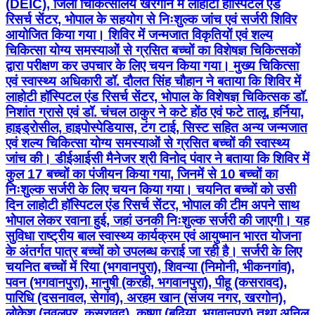
(DEIC), जिला चिकित्सालय खरगोन में लाहोटी हॉस्पिटल एंड
रिसर्च सेंटर, भोपाल के सहयोग से निःशुल्क जांच एवं सर्जरी शिविर
आयोजित किया गया। शिविर में जन्मजात विकृतियों एवं शल्य
चिकित्सा योग्य समस्याओं से ग्रसित बच्चों का विशेषज्ञ चिकित्सकों
द्वारा परीक्षण कर उपचार के लिए चयन किया गया। मुख्य चिकित्सा
एवं स्वास्थ्य अधिकारी डॉ. दौलत सिंह चौहान ने बताया कि शिविर में
लाहोटी हॉस्पिटल एंड रिसर्च सेंटर, भोपाल के विशेषज्ञ चिकित्सक डॉ.
निशांत ग्रासे एवं डॉ. चंचल ठाकुर ने कटे होंठ एवं फटे तालू, हर्निया,
हाइड्रोसील, हाइपोस्पेडियास, टंग टाई, सिस्ट सहित अन्य जन्मजात
एवं शल्य चिकित्सा योग्य समस्याओं से ग्रसित बच्चों की स्वास्थ्य
जांच की। डीईआईसी मैनेजर श्री विनोद पंवार ने बताया कि शिविर में
कुल 17 बच्चों का पंजीयन किया गया, जिनमें से 10 बच्चों का
निःशुल्क सर्जरी के लिए चयन किया गया। चयनित बच्चों को उसी
दिन लाहोटी हॉस्पिटल एंड रिसर्च सेंटर, भोपाल की टीम अपने साथ
भोपाल लेकर रवाना हुई, जहां उनकी निःशुल्क सर्जरी की जाएगी। यह
सुविधा राष्ट्रीय बाल स्वास्थ्य कार्यक्रम एवं आयुष्मान भारत योजना
के अंतर्गत पात्र बच्चों को उपलब्ध कराई जा रही है। सर्जरी के लिए
चयनित बच्चों में रिया (भगवानपुरा), शिवन्या (निमोनी, भीकनगांव),
पवन (भगवानपुरा), मानुषी (करही, भगवानपुरा), पीहू (कसरावद),
पारिधि (दसनावल, सेगांव), अरहम खान (संजय नगर, खरगोन),
लोकेश (नवलपुर, कसरावद), कृष्णा (बढ़िया, भगवानपुरा) तथा अनिल