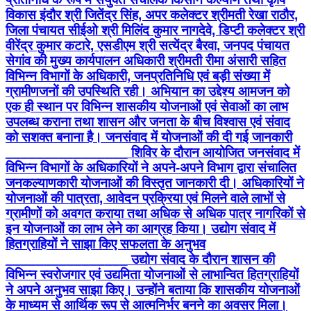
विकास इंदौर श्री जितेंद्र सिंह, अपर कलेक्टर श्रीमती रेखा राठौर,
जिला पंचायत सीईओ श्री मिलिंद कुमार नागदेवे, डिप्टी कलेक्टर श्री
वीरेंद्र कुमार कटारे, एसडीएम श्री सत्येंद्र बैरवा, जनपद पंचायत
सेगांव की मुख्य कार्यपालन अधिकारी श्रीमती रीमा अंसारी सहित
विभिन्न विभागों के अधिकारी, जनप्रतिनिधि एवं बड़ी संख्या में
ग्रामीणजनों की उपस्थिति रही। अभियान का उद्देश्य आमजन को
एक ही स्थान पर विभिन्न शासकीय योजनाओं एवं सेवाओं का लाभ
उपलब्ध कराना तथा शासन और जनता के बीच विश्वास एवं संवाद
को सशक्त बनाना है। जनसंवाद में योजनाओं की दी गई जानकारी
________________ शिविर के दौरान आयोजित जनसंवाद में
विभिन्न विभागों के अधिकारियों ने अपने-अपने विभाग द्वारा संचालित
जनकल्याणकारी योजनाओं की विस्तृत जानकारी दी। अधिकारियों ने
योजनाओं की पात्रता, आवेदन प्रक्रिया एवं मिलने वाले लाभों से
ग्रामीणों को अवगत कराया तथा अधिक से अधिक पात्र नागरिकों से
इन योजनाओं का लाभ लेने का आग्रह किया। उद्योग संवाद में
हितग्राहियों ने साझा किए सफलता के अनुभव
________________ उद्योग संवाद के दौरान शासन की
विभिन्न स्वरोजगार एवं उद्यमिता योजनाओं से लाभान्वित हितग्राहियों
ने अपने अनुभव साझा किए। उन्होंने बताया कि शासकीय योजनाओं
के माध्यम से आर्थिक रूप से आत्मनिर्भर बनने का अवसर मिला।