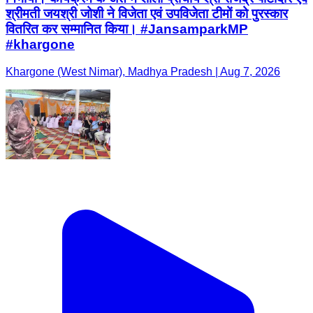
श्रीमती जयश्री जोशी ने विजेता एवं उपविजेता टीमों को पुरस्कार
वितरित कर सम्मानित किया। #JansamparkMP
#khargone
Khargone (West Nimar), Madhya Pradesh | Aug 7, 2026