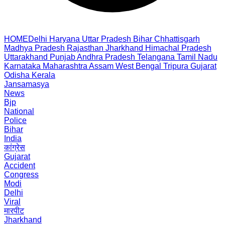
HOME
Delhi
Haryana
Uttar Pradesh
Bihar
Chhattisgarh
Madhya Pradesh
Rajasthan
Jharkhand
Himachal Pradesh
Uttarakhand
Punjab
Andhra Pradesh
Telangana
Tamil Nadu
Karnataka
Maharashtra
Assam
West Bengal
Tripura
Gujarat
Odisha
Kerala
Jansamasya
News
Bjp
National
Police
Bihar
India
कांग्रेस
Gujarat
Accident
Congress
Modi
Delhi
Viral
मारपीट
Jharkhand