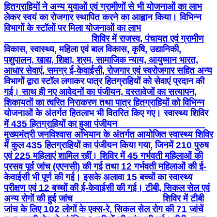
हितग्राहियों ने अन्य युवाओं एवं ग्रामीणों से भी योजनाओं का लाभ
लेकर स्वयं का रोजगार स्थापित करने का आह्वान किया। विभिन्न
विभागों के स्टॉलों पर मिला योजनाओं का लाभ
________________ शिविर में राजस्व, पंचायत एवं ग्रामीण
विकास, स्वास्थ्य, महिला एवं बाल विकास, कृषि, उद्यानिकी,
पशुपालन, खाद्य, शिक्षा, श्रम, सामाजिक न्याय, आयुष्मान भारत,
आधार सेवाएं, समग्र ई-केवाईसी, रोजगार एवं स्वरोजगार सहित अन्य
विभागों द्वारा स्टॉल लगाकर पात्र हितग्राहियों को सेवाएं प्रदान की
गई। साथ ही नए आवेदनों का पंजीयन, दस्तावेजों का सत्यापन,
शिकायतों का त्वरित निराकरण तथा पात्र हितग्राहियों को विभिन्न
योजनाओं के अंतर्गत हितलाभ भी वितरित किए गए। स्वास्थ्य शिविर
में 435 हितग्राहियों का हुआ पंजीयन ________________
मुख्यमंत्री जनविश्वास अभियान के अंतर्गत आयोजित स्वास्थ्य शिविर
में कुल 435 हितग्राहियों का पंजीयन किया गया, जिनमें 210 पुरुष
एवं 225 महिलाएं शामिल रहीं। शिविर में 45 गर्भवती महिलाओं की
प्रसव पूर्व जांच (एएनसी) की गई तथा 12 गर्भवती महिलाओं की ई-
केवाईसी भी पूर्ण की गई। इसके अलावा 15 बच्चों का स्वास्थ्य
परीक्षण एवं 12 बच्चों की ई-केवाईसी की गई। टीबी, सिकल सेल एवं
अन्य रोगों की हुई जांच ________________ शिविर में टीबी
जांच के लिए 102 लोगों के एक्स-रे, सिकल सेल रोग की 71 जांचें