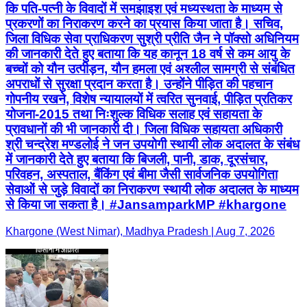
कि पति-पत्नी के विवादों में समझाइश एवं मध्यस्थता के माध्यम से
प्रकरणों का निराकरण करने का प्रयास किया जाता है। सचिव,
जिला विधिक सेवा प्राधिकरण सुश्री प्रीति जैन ने पॉक्सो अधिनियम
की जानकारी देते हुए बताया कि यह कानून 18 वर्ष से कम आयु के
बच्चों को यौन उत्पीड़न, यौन हमला एवं अश्लील सामग्री से संबंधित
अपराधों से सुरक्षा प्रदान करता है। उन्होंने पीड़ित की पहचान
गोपनीय रखने, विशेष न्यायालयों में त्वरित सुनवाई, पीड़ित प्रतिकर
योजना-2015 तथा निःशुल्क विधिक सलाह एवं सहायता के
प्रावधानों की भी जानकारी दी। जिला विधिक सहायता अधिकारी
श्री चन्द्रेश मण्डलोई ने जन उपयोगी स्थायी लोक अदालत के संबंध
में जानकारी देते हुए बताया कि बिजली, पानी, डाक, दूरसंचार,
परिवहन, अस्पताल, बैंकिंग एवं बीमा जैसी सार्वजनिक उपयोगिता
सेवाओं से जुड़े विवादों का निराकरण स्थायी लोक अदालत के माध्यम
से किया जा सकता है। #JansamparkMP #khargone
Khargone (West Nimar), Madhya Pradesh | Aug 7, 2026