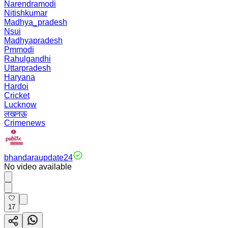
Narendramodi
Nitishkumar
Madhya_pradesh
Nsui
Madhyapradesh
Pmmodi
Rahulgandhi
Uttarpradesh
Haryana
Hardoi
Cricket
Lucknow
लखनऊ
Crimenews
bhandaraupdate24
No video available
17