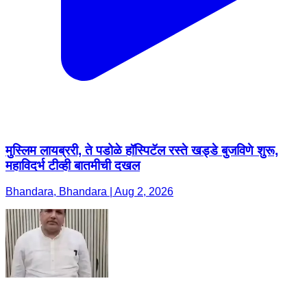
मुस्लिम लायब्ररी, ते पडोळे हॉस्पिटॅल रस्ते खड्डे बुजविणे शुरू,
महाविदर्भ टीव्ही बातमीची दखल
Bhandara, Bhandara | Aug 2, 2026