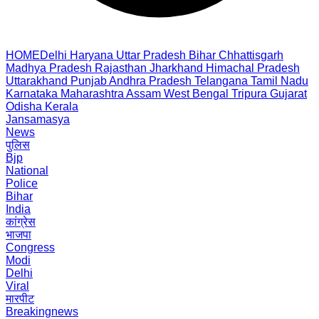
HOME
Delhi
Haryana
Uttar Pradesh
Bihar
Chhattisgarh
Madhya Pradesh
Rajasthan
Jharkhand
Himachal Pradesh
Uttarakhand
Punjab
Andhra Pradesh
Telangana
Tamil Nadu
Karnataka
Maharashtra
Assam
West Bengal
Tripura
Gujarat
Odisha
Kerala
Jansamasya
News
पुलिस
Bjp
National
Police
Bihar
India
कांग्रेस
भाजपा
Congress
Modi
Delhi
Viral
मारपीट
Breakingnews