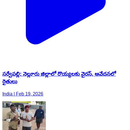
సర్వేపల్లి: నెల్లూరు జిల్లాలో రొయ్యలకు వైరస్, ఆవేదనలో
రైతులు
India | Feb 19, 2026