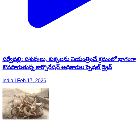
సర్వేపల్లి: పశువులు, కుక్కలను నియంత్రించే క్రమంలో భాగంగా
కొనసాగుతున్న కార్పొరేషన్ అధికారుల స్పెషల్ డ్రైవ్
India | Feb 17, 2026