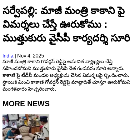
సర్వేపల్లి: మాజీ మంత్రి కాకాని పై
విమర్శలు చేస్తే ఊరుకోము :
ముత్తుకురు వైసీపీ కార్యదర్శి సూరి
India
|
Nov 4, 2025
మాజీ మంత్రి కాకాని గోవర్ధన్ రెడ్డిపై అనుచిత వ్యాఖ్యలు చేస్తే
సహించబోమని ముత్తుకూరు వైసీపీ నేత గండవరం సూరి అన్నారు.
కాకాణి పై టీడీపీ మండల అధ్యక్షుడు చేసిన విమర్శలపై స్పందించారు.
స్థాయికి మించి కాకాణి గోవర్ధన్ రెడ్డిపై మాట్లాడితే చూస్తూ ఊరుకోమని
మంగళవారం హెచ్చరించారు.
MORE NEWS