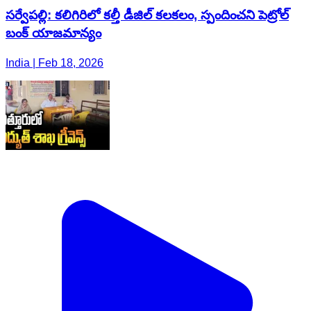
సర్వేపల్లి: కలిగిరిలో కల్తీ డీజిల్ కలకలం, స్పందించని పెట్రోల్
బంక్ యాజమాన్యం
India | Feb 18, 2026