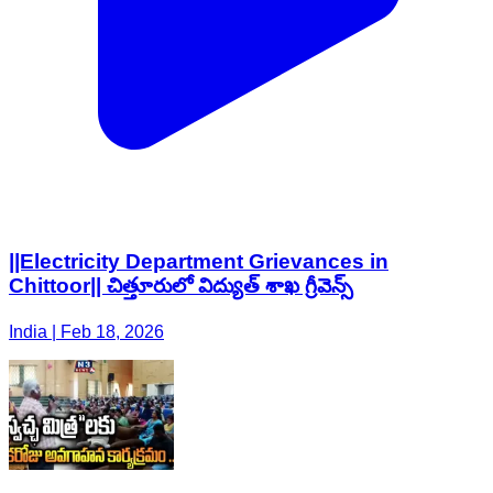
||Electricity Department Grievances in
Chittoor|| చిత్తూరులో విద్యుత్ శాఖ గ్రీవెన్స్
India | Feb 18, 2026