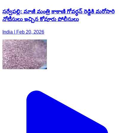
సర్వేపల్లి: మాజీ మంత్రి కాకాణి గోవర్ధన్ రెడ్డికి మరోసారి
నోటీసులు ఇచ్చిన కోవూరు పోలీసులు
India | Feb 20, 2026