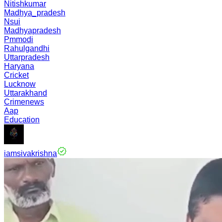
Nitishkumar
Madhya_pradesh
Nsui
Madhyapradesh
Pmmodi
Rahulgandhi
Uttarpradesh
Haryana
Cricket
Lucknow
Uttarakhand
Crimenews
Aap
Education
iamsivakrishna