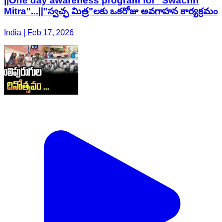
||One day awareness program for "Swachh
Mitra"...||"స్వచ్ఛ మిత్ర"లకు ఒకరోజు అవగాహన కార్యక్రమం
India | Feb 17, 2026