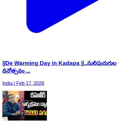
||De Warming Day in Kadapa ||..నులిపురుగుల
దినోత్సవం ...
India | Feb 17, 2026