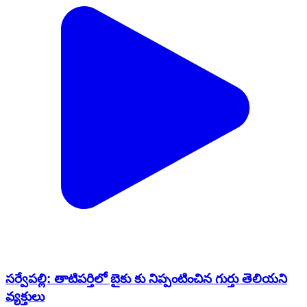
సర్వేపల్లి: తాటిపర్తిలో బైకు కు నిప్పంటించిన గుర్తు తెలియని
వ్యక్తులు