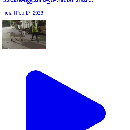
రహవీర్ కార్యక్రమం ద్వారా 25000 నగదు ...
India | Feb 17, 2026