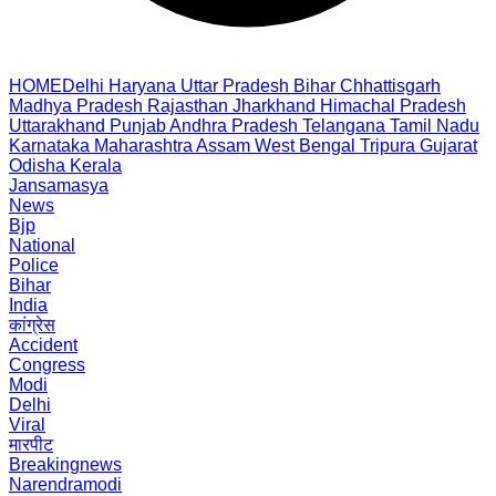
HOME
Delhi
Haryana
Uttar Pradesh
Bihar
Chhattisgarh
Madhya Pradesh
Rajasthan
Jharkhand
Himachal Pradesh
Uttarakhand
Punjab
Andhra Pradesh
Telangana
Tamil Nadu
Karnataka
Maharashtra
Assam
West Bengal
Tripura
Gujarat
Odisha
Kerala
Jansamasya
News
Bjp
National
Police
Bihar
India
कांग्रेस
Accident
Congress
Modi
Delhi
Viral
मारपीट
Breakingnews
Narendramodi