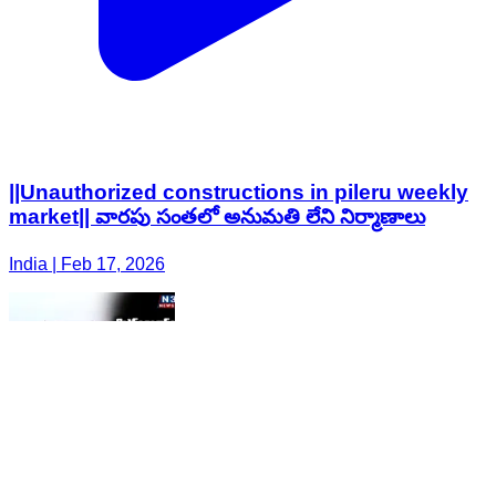
||Unauthorized constructions in pileru weekly
market|| వారపు సంతలో అనుమతి లేని నిర్మాణాలు
India | Feb 17, 2026