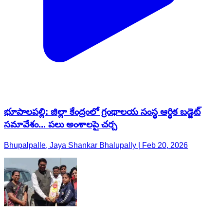
భూపాలపల్లి: జిల్లా కేంద్రంలో గ్రంథాలయ సంస్థ ఆర్థిక బడ్జెట్
సమావేశం... పలు అంశాలపై చర్చ
Bhupalpalle, Jaya Shankar Bhalupally | Feb 20, 2026