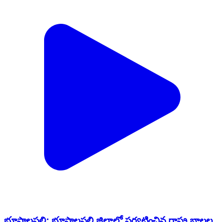
భూపాలపల్లి: భూపాలపల్లి జిల్లాలో పర్యటించిన రాష్ట్ర బాలల