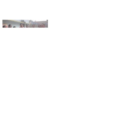
భూపాలపల్లి: నూతన మున్సిపల్ చైర్మన్, వైస్ చైర్మన్ లకు
వివిధ వర్గాల ఘన సన్మానం