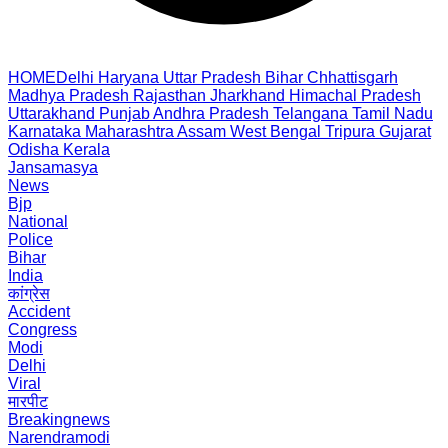
HOME
Delhi
Haryana
Uttar Pradesh
Bihar
Chhattisgarh
Madhya Pradesh
Rajasthan
Jharkhand
Himachal Pradesh
Uttarakhand
Punjab
Andhra Pradesh
Telangana
Tamil Nadu
Karnataka
Maharashtra
Assam
West Bengal
Tripura
Gujarat
Odisha
Kerala
Jansamasya
News
Bjp
National
Police
Bihar
India
कांग्रेस
Accident
Congress
Modi
Delhi
Viral
मारपीट
Breakingnews
Narendramodi