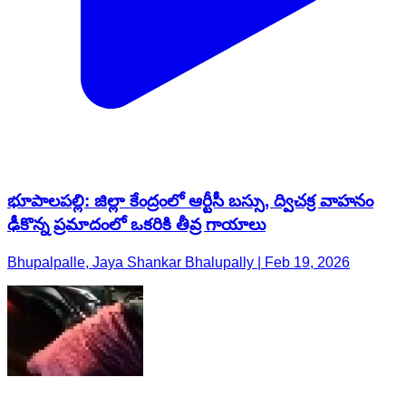
భూపాలపల్లి: జిల్లా కేంద్రంలో ఆర్టీసీ బస్సు, ద్విచక్ర వాహనం
ఢీకొన్న ప్రమాదంలో ఒకరికి తీవ్ర గాయాలు
Bhupalpalle, Jaya Shankar Bhalupally | Feb 19, 2026