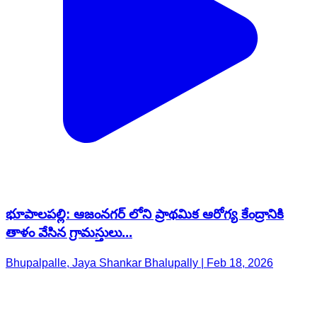
భూపాలపల్లి: ఆజంనగర్ లోని ప్రాథమిక ఆరోగ్య కేంద్రానికి
తాళం వేసిన గ్రామస్తులు...
Bhupalpalle, Jaya Shankar Bhalupally | Feb 18, 2026