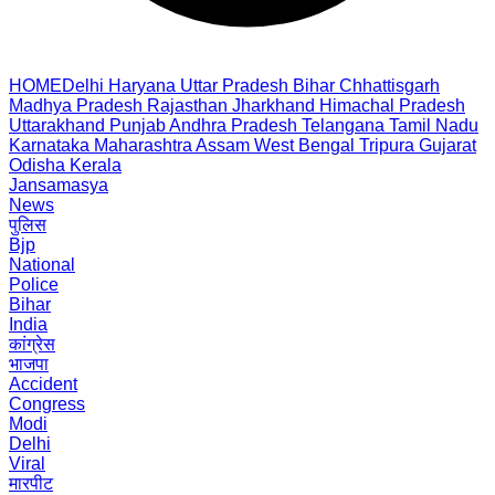
HOME
Delhi
Haryana
Uttar Pradesh
Bihar
Chhattisgarh
Madhya Pradesh
Rajasthan
Jharkhand
Himachal Pradesh
Uttarakhand
Punjab
Andhra Pradesh
Telangana
Tamil Nadu
Karnataka
Maharashtra
Assam
West Bengal
Tripura
Gujarat
Odisha
Kerala
Jansamasya
News
पुलिस
Bjp
National
Police
Bihar
India
कांग्रेस
भाजपा
Accident
Congress
Modi
Delhi
Viral
मारपीट