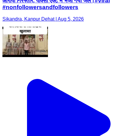
आरोपी गिरफ्तार, पॉक्सो एक्ट में भेजा गया जेल।#viral
#nonfollowersandfollowers
Sikandra, Kanpur Dehat | Aug 5, 2026