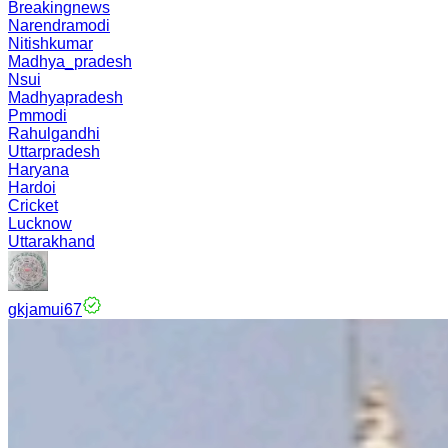
Breakingnews
Narendramodi
Nitishkumar
Madhya_pradesh
Nsui
Madhyapradesh
Pmmodi
Rahulgandhi
Uttarpradesh
Haryana
Hardoi
Cricket
Lucknow
Uttarakhand
gkjamui67