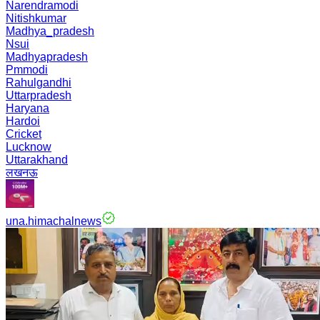
Narendramodi
Nitishkumar
Madhya_pradesh
Nsui
Madhyapradesh
Pmmodi
Rahulgandhi
Uttarpradesh
Haryana
Hardoi
Cricket
Lucknow
Uttarakhand
लखनऊ
una.himachalnews