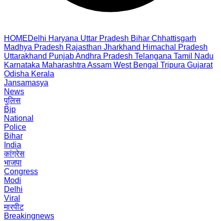
HOME
Delhi
Haryana
Uttar Pradesh
Bihar
Chhattisgarh
Madhya Pradesh
Rajasthan
Jharkhand
Himachal Pradesh
Uttarakhand
Punjab
Andhra Pradesh
Telangana
Tamil Nadu
Karnataka
Maharashtra
Assam
West Bengal
Tripura
Gujarat
Odisha
Kerala
Jansamasya
News
पुलिस
Bjp
National
Police
Bihar
India
कांग्रेस
भाजपा
Congress
Modi
Delhi
Viral
मारपीट
Breakingnews