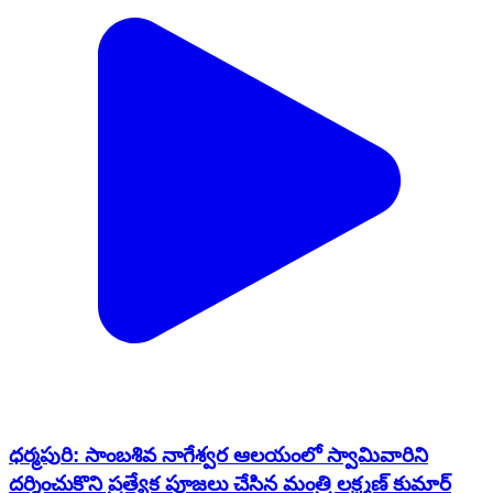
ధర్మపురి: సాంబశివ నాగేశ్వర ఆలయంలో స్వామివారిని
దర్శించుకొని ప్రత్యేక పూజలు చేసిన మంత్రి లక్ష్మణ్ కుమార్