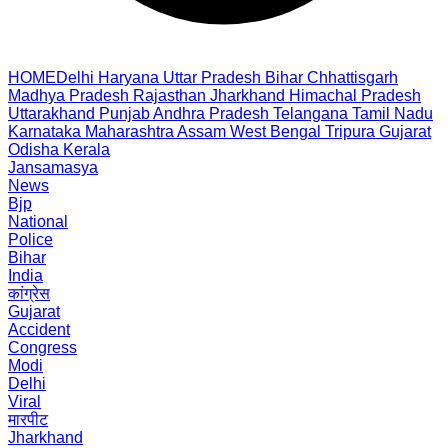
HOME
Delhi
Haryana
Uttar Pradesh
Bihar
Chhattisgarh
Madhya Pradesh
Rajasthan
Jharkhand
Himachal Pradesh
Uttarakhand
Punjab
Andhra Pradesh
Telangana
Tamil Nadu
Karnataka
Maharashtra
Assam
West Bengal
Tripura
Gujarat
Odisha
Kerala
Jansamasya
News
Bjp
National
Police
Bihar
India
कांग्रेस
Gujarat
Accident
Congress
Modi
Delhi
Viral
मारपीट
Jharkhand