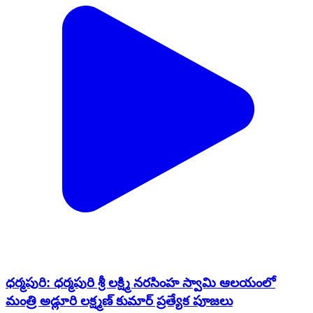
ధర్మపురి: ధర్మపురి శ్రీ లక్ష్మి నరసింహ స్వామి ఆలయంలో
మంత్రి అడ్లూరి లక్ష్మణ్ కుమార్ ప్రత్యేక పూజలు