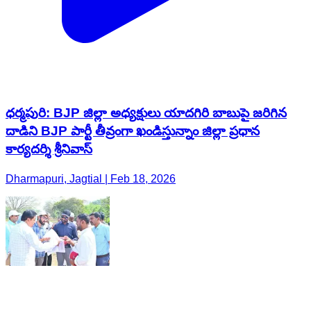
ధర్మపురి: BJP జిల్లా అధ్యక్షులు యాదగిరి బాబుపై జరిగిన
దాడిని BJP పార్టీ తీవ్రంగా ఖండిస్తున్నాం జిల్లా ప్రధాన
కార్యదర్శి శ్రీనివాస్
Dharmapuri, Jagtial | Feb 18, 2026