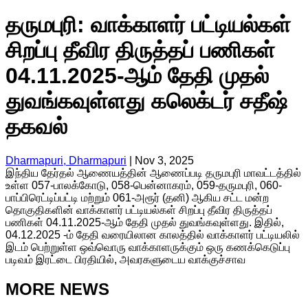
தருமபுரி: வாக்காளர் பட்டியல்கள்
சிறப்பு தீவிர திருத்தப் பணிகள்
04.11.2025-ஆம் தேதி முதல்
துவங்கவுள்ளது கலெக்டர் சதீஷ்
தகவல்
Dharmapuri, Dharmapuri
|
Nov 3, 2025
இந்திய தேர்தல் ஆணையத்தின் ஆணைப்படி தருமபுரி மாவட்டத்தில்
உள்ள 057-பாலக்கோடு, 058-பென்னாகரம், 059-தருமபுரி, 060-
பாப்பிரெட்டிப்பட்டி மற்றும் 061-அரூர் (தனி) ஆகிய சட்ட மன்ற
தொகுதிகளின் வாக்காளர் பட்டியல்கள் சிறப்பு தீவிர திருத்தப்
பணிகள் 04.11.2025-ஆம் தேதி முதல் துவங்கவுள்ளது. இதில்,
04.12.2025 -ம் தேதி வரையிலான காலத்தில் வாக்காளர் பட்டியலில்
இடம் பெற்றுள்ள ஒவ்வொரு வாக்காளருக்கும் ஒரு கணக்கெடுப்பு
படிவம் இரட்டை பிரதியில், அவரகளுடைய வாக்குச்சாவ
MORE NEWS