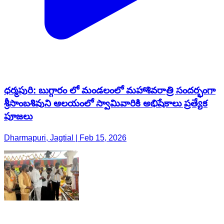
ధర్మపురి: బుగ్గారం లో మండలంలో మహాశివరాత్రి సందర్భంగా
శ్రీసాంబశివుని ఆలయంలో స్వామివారికి అభిషేకాలు ప్రత్యేక
పూజలు
Dharmapuri, Jagtial | Feb 15, 2026