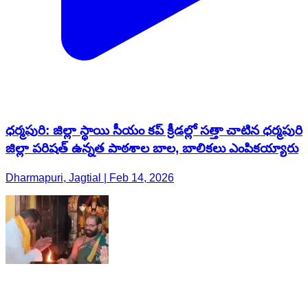
ధర్మపురి: జిల్లా స్థాయి సీయం కప్ క్రీడల్లో సత్తా చాటిన ధర్మపురి
జిల్లా పరిషత్ ఉన్నత పాఠశాల బాల, బాలికలు ఎంపికయ్యారు
Dharmapuri, Jagtial | Feb 14, 2026