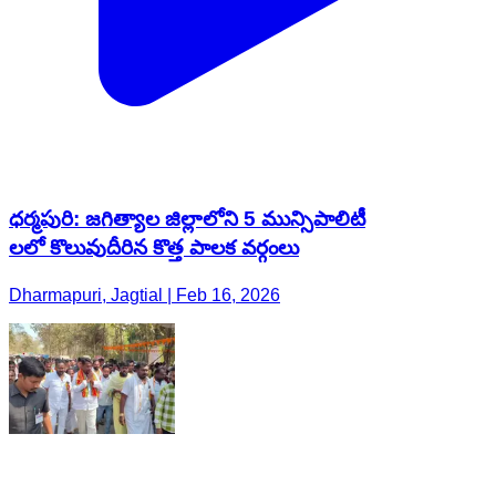
ధర్మపురి: జగిత్యాల జిల్లాలోని 5 మున్సిపాలిటీ
లలో కొలువుదీరిన కొత్త పాలక వర్గంలు
Dharmapuri, Jagtial | Feb 16, 2026