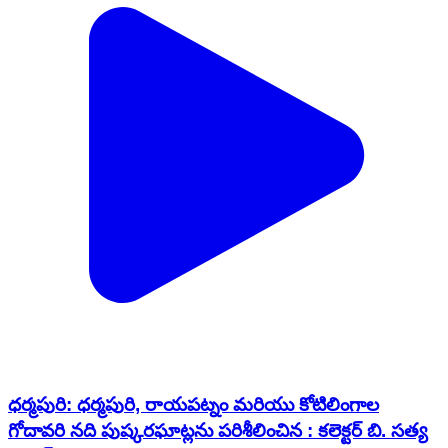
ధర్మపురి: ధర్మపురి, రాయపట్నం మరియు కోటిలింగాల
గోదావరి నది పుష్కరఘాట్లను పరిశీలించిన : కలెక్టర్ బి. సత్య