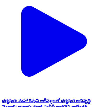
ధర్మపురి: మహా శివుని ఆశీస్సులతో ధర్మపురి అభివృద్ధి
చెందాలి: బుగ్గారం మాజీ ఎంపీపీ బాధినేని రాజేందర్