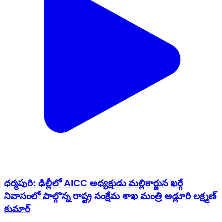
ధర్మపురి: ఢిల్లీలో AICC అధ్యక్షుడు మల్లికార్జున ఖర్గే
నివాసంలో పాల్గొన్న రాష్ట్ర సంక్షేమ శాఖ మంత్రి అడ్లూరి లక్ష్మణ్
కుమార్