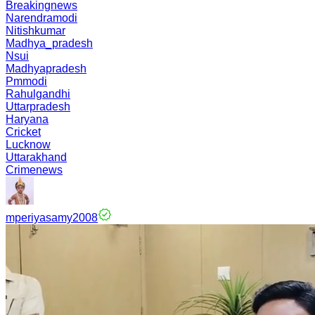
Breakingnews
Narendramodi
Nitishkumar
Madhya_pradesh
Nsui
Madhyapradesh
Pmmodi
Rahulgandhi
Uttarpradesh
Haryana
Cricket
Lucknow
Uttarakhand
Crimenews
mperiyasamy2008