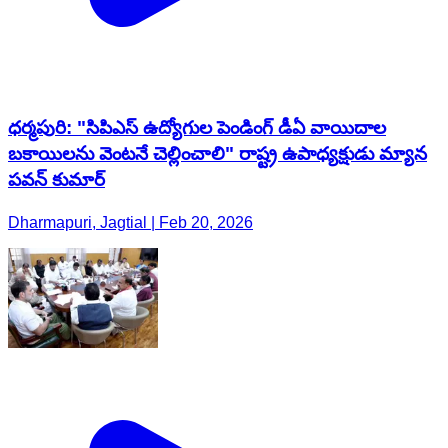
ధర్మపురి: "సిపిఎస్ ఉద్యోగుల పెండింగ్ డీఏ వాయిదాల
బకాయిలను వెంటనే చెల్లించాలి" రాష్ట్ర ఉపాధ్యక్షుడు మ్యాన
పవన్ కుమార్
Dharmapuri, Jagtial | Feb 20, 2026