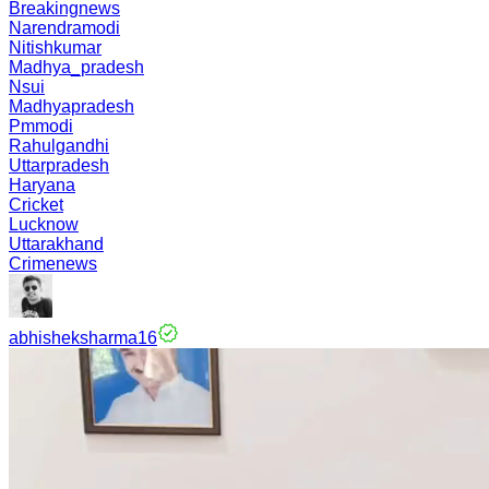
Breakingnews
Narendramodi
Nitishkumar
Madhya_pradesh
Nsui
Madhyapradesh
Pmmodi
Rahulgandhi
Uttarpradesh
Haryana
Cricket
Lucknow
Uttarakhand
Crimenews
abhisheksharma16