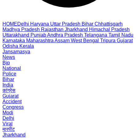
HOME
Delhi
Haryana
Uttar Pradesh
Bihar
Chhattisgarh
Madhya Pradesh
Rajasthan
Jharkhand
Himachal Pradesh
Uttarakhand
Punjab
Andhra Pradesh
Telangana
Tamil Nadu
Karnataka
Maharashtra
Assam
West Bengal
Tripura
Gujarat
Odisha
Kerala
Jansamasya
News
Bjp
National
Police
Bihar
India
कांग्रेस
Gujarat
Accident
Congress
Modi
Delhi
Viral
मारपीट
Jharkhand